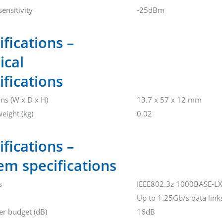
sensitivity
-25dBm
ifications –
ical
ifications
ns (W x D x H)
13.7 x 57 x 12 mm
eight (kg)
0,02
ifications –
em specifications
s
IEEE802.3z 1000BASE-L
Up to 1.25Gb/s data link
er budget (dB)
16dB