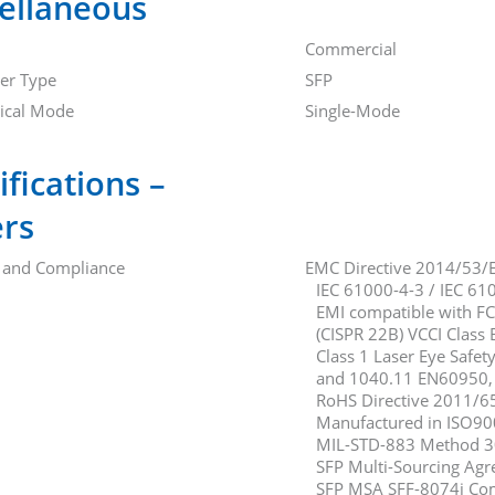
ellaneous
Commercial
ver Type
SFP
tical Mode
Single-Mode
ifications –
rs
 and Compliance
EMC Directive 2014/53/
IEC 61000-4-3 / IEC 61
EMI compatible with FC
(CISPR 22B) VCCI Class 
Class 1 Laser Eye Safe
and 1040.11 EN60950, 
RoHS Directive 2011/6
Manufactured in ISO900
MIL-STD-883 Method 
SFP Multi-Sourcing Ag
SFP MSA SFF-8074i Co