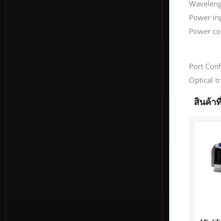
Waveleng
Power in
Power c
Port Conf
Optical 
สินค้าที