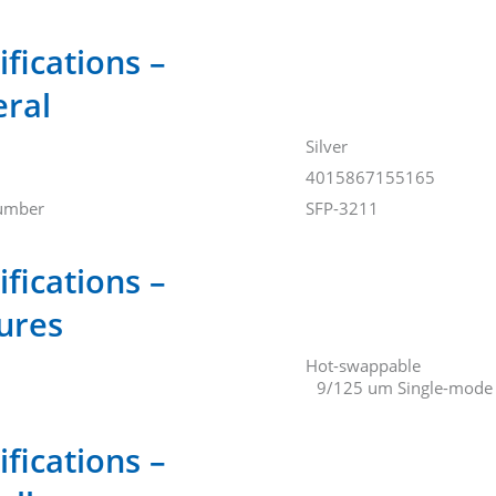
ifications –
ral
Silver
4015867155165
umber
SFP-3211
ifications –
ures
Hot-swappable
9/125 um Single-mode 
ifications –