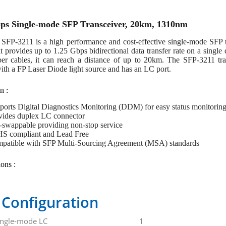
ps Single-mode SFP Transceiver, 20km, 1310nm
SFP-3211 is a high performance and cost-effective single-mode SFP tr
it provides up to 1.25 Gbps bidirectional data transfer rate on a singl
ber cables, it can reach a distance of up to 20km. The SFP-3211 tr
th a FP Laser Diode light source and has an LC port.
n :
ports Digital Diagnostics Monitoring (DDM) for easy status monitorin
vides duplex LC connector
-swappable providing non-stop service
S compliant and Lead Free
patible with SFP Multi-Sourcing Agreement (MSA) standards
ions :
 Configuration
single-mode LC
1