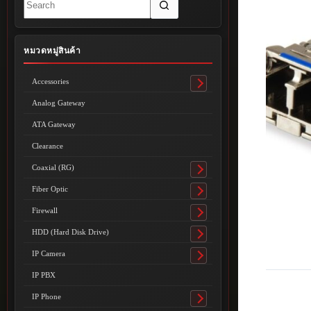
results
หมวดหมู่สินค้า
Accessories
Toggle
submenu
Analog Gateway
ATA Gateway
Clearance
Coaxial (RG)
Toggle
submenu
Fiber Optic
Toggle
submenu
Firewall
Toggle
submenu
HDD (Hard Disk Drive)
Toggle
submenu
IP Camera
Toggle
submenu
IP PBX
IP Phone
Toggle