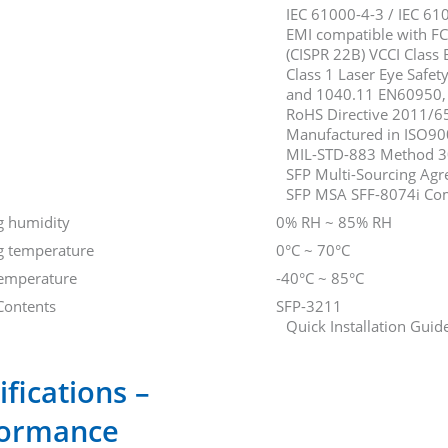
IEC 61000-4-3 / IEC 61
EMI compatible with FC
(CISPR 22B) VCCI Class 
Class 1 Laser Eye Safe
and 1040.11 EN60950, 
RoHS Directive 2011/6
Manufactured in ISO900
MIL-STD-883 Method 
SFP Multi-Sourcing Ag
SFP MSA SFF-8074i Co
g humidity
0% RH ~ 85% RH
g temperature
0°C ~ 70°C
temperature
-40°C ~ 85°C
Contents
SFP-3211
Quick Installation Guid
ifications –
formance