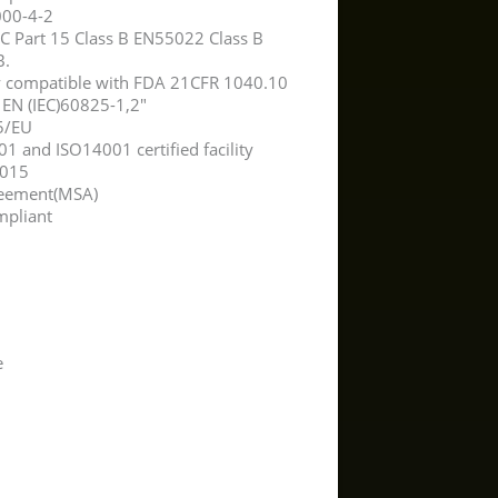
000-4-2
C Part 15 Class B EN55022 Class B
B.
ty compatible with FDA 21CFR 1040.10
EN (IEC)60825-1,2″
5/EU
1 and ISO14001 certified facility
3015
reement(MSA)
mpliant
e