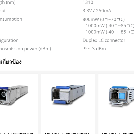
th (nm)
1310
put
3.3V / 250mA
onsumption
800mW (0ﾡ~70ﾡC)
1000mW (-40ﾡ~85ﾡC
1000mW (-40ﾡ~85ﾡC
iguration
Duplex LC connector
transmission power (dBm)
-9 ~-3 dBm
่เกี่ยวข้อง