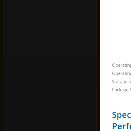
Operatin
Operatin
Storage 
Package 
Spec
Per