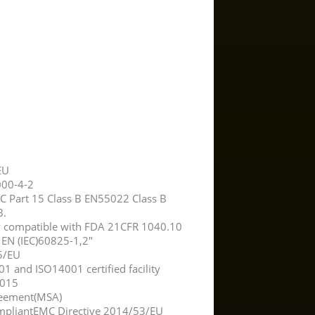
EU
000-4-2
C Part 15 Class B EN55022 Class B
B.
ty compatible with FDA 21CFR 1040.10
EN (IEC)60825-1,2″
5/EU
1 and ISO14001 certified facility
3015
reement(MSA)
mpliantEMC Directive 2014/53/EU