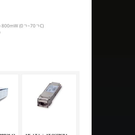
) 800mW (0ﾡ~70ﾡC)
)