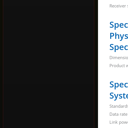
Receiver 
Spec
Phys
Spec
Dimensio
Product w
Spec
Syst
Standard
Data rate
Link pow