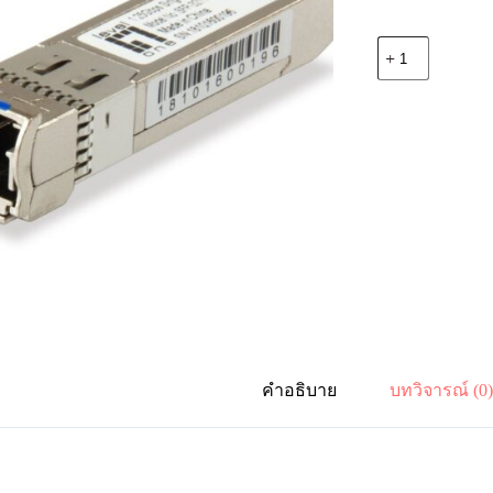
จำนวน
Levelone
SFP-
3211
1.25Gbps
Single-
mode
SFP
Transceiver,
20km,
1310nm
ชิ้น
คำอธิบาย
บทวิจารณ์ (0