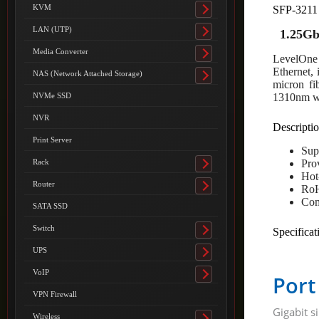
submenu
KVM
SFP-3211
Toggle
submenu
LAN (UTP)
1.25Gb
Toggle
submenu
Media Converter
LevelOne 
Toggle
Ethernet, 
submenu
NAS (Network Attached Storage)
Toggle
micron fi
submenu
1310nm wi
NVMe SSD
NVR
Descriptio
Print Server
Sup
Pro
Rack
Toggle
Hot
submenu
Router
RoH
Toggle
Com
submenu
SATA SSD
Switch
Specificat
Toggle
submenu
UPS
Toggle
submenu
VoIP
Port
Toggle
submenu
VPN Firewall
Gigabit 
Wireless