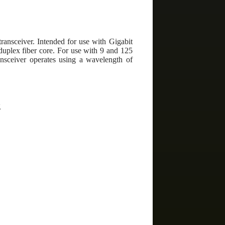
ansceiver. Intended for use with Gigabit
e duplex fiber core. For use with 9 and 125
ansceiver operates using a wavelength of
g