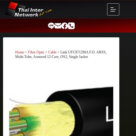
Skip
to
content
Home
>
Fiber Optic
>
Cable
> Link UFC9712MA F.O. ARSS,
Multi-Tube, Armored 12 Core, OS2, Single Jacket