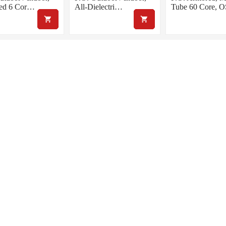
ed 6 Cor…
All-Dielectri…
Tube 60 Core,