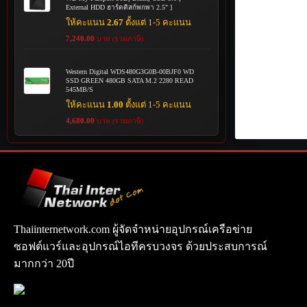
External HDD ฮาร์ดดิสก์พกพา 2.5" ]
ให้คะแนน
2.67
ตั้งแต่ 1-5 คะแนน
7,240.00
บาท (รวมภาษี)
Western Digital WDS480G3G0B-00BJF0 WD
SSD GREEN 480GB SATA M.2 2280 READ
545MB/S
ให้คะแนน
1.00
ตั้งแต่ 1-5 คะแนน
4,680.00
บาท (รวมภาษี)
Thaiinternetwork.com ผู้จัดจำหน่ายอุปกรณ์เครือข่าย
ซอฟต์แวร์และอุปกรณ์ไอทีครบวงจร ด้วยประสบการณ์
มากกว่า 20ปี