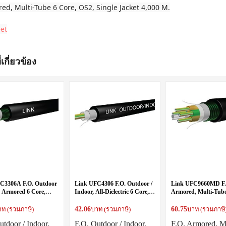
red, Multi-Tube 6 Core, OS2, Single Jacket 4,000 M.
et
่เกี่ยวข้อง
C3306A F.O. Outdoor
Link UFC4306 F.O. Outdoor /
Link UFC9660MD F.
, Armored 6 Core,
Indoor, All-Dielectric 6 Core,
Armored, Multi-Tube
R, OM4
LSZH-FR, OM3
OS2, Double Jacket
42.06
60.75
าท (รวมภาษี)
บาท (รวมภาษี)
บาท (รวมภาษี
utdoor / Indoor,
F.O. Outdoor / Indoor,
F.O. Armored, Mu