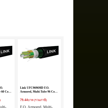
O.
Link UFC9696MD F.O.
 60 Core,
Armored, Multi-Tube 96 Core,
OS2, Double Jacket
79.44
)
บาท (รวมภาษี)
lti-
F.O. Armored, Multi-