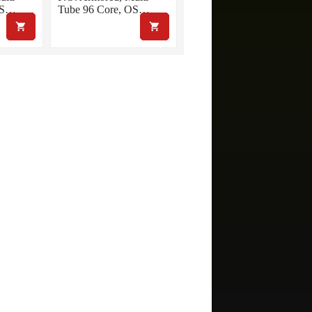
 OS…
Tube 96 Core, OS…