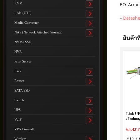
submenu
KVM
F.O. Armo
Toggle
submenu
LAN (UTP)
Toggle
–
Datashe
submenu
Media Converter
Toggle
submenu
NAS (Network Attached Storage)
Toggle
สินค้าที
submenu
NVMe SSD
NVR
Print Server
Rack
Toggle
submenu
Router
Toggle
submenu
SATA SSD
Switch
Toggle
submenu
UPS
Toggle
Link UF
submenu
/ Indoor
VoIP
Toggle
LSZH-F
submenu
65.42
VPN Firewall
บ
F.O. O
Wireless