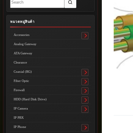
results
หมวดหมู่สินค้า
Accessories
Toggle
submenu
Analog Gateway
ATA Gateway
Clearance
Coaxial (RG)
Toggle
submenu
Fiber Optic
Toggle
submenu
Firewall
Toggle
submenu
HDD (Hard Disk Drive)
Toggle
submenu
IP Camera
Toggle
submenu
IP PBX
IP Phone
Toggle