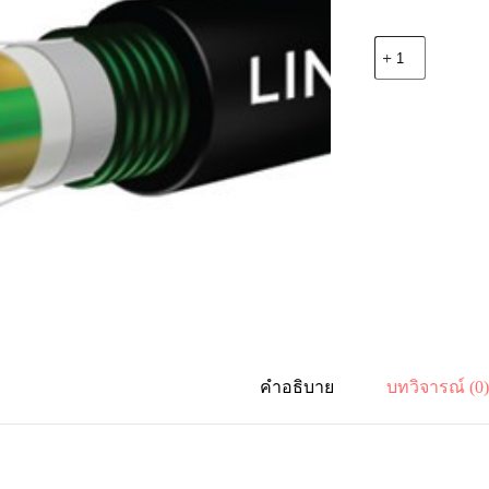
จำนวน
Link
UFC9606M
F.O.
Armored,
Multi-
Tube
6
Core,
OS2,
Single
Jacket
ชิ้น
คำอธิบาย
บทวิจารณ์ (0