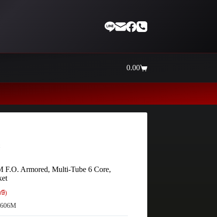
0.00
Shopping
cart
Thaiinternetwork ศูนย์
t
F.O. Armored, Multi-Tube 6 Core,
ket
ษี)
606M