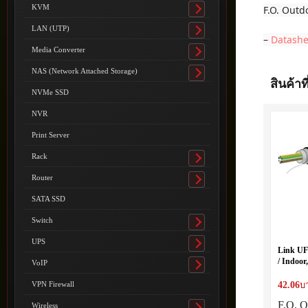
submenu
KVM
F.O. Outd
Toggle
submenu
LAN (UTP)
Toggle
–
Datashe
submenu
Media Converter
Toggle
submenu
NAS (Network Attached Storage)
Toggle
สินค้าที
submenu
NVMe SSD
NVR
Print Server
Rack
Toggle
submenu
Router
Toggle
submenu
SATA SSD
Switch
Toggle
submenu
UPS
Toggle
Link UF
submenu
/ Indoor
VoIP
Toggle
LSZH-F
submenu
42.06
VPN Firewall
บ
F.O. O
Wireless