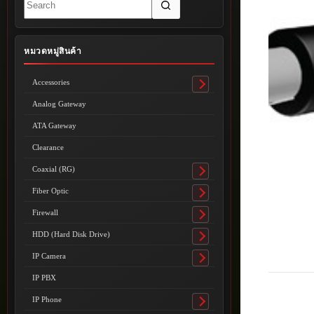
results
หมวดหมู่สินค้า
Accessories
Toggle
submenu
Analog Gateway
ATA Gateway
Clearance
Coaxial (RG)
Toggle
submenu
Fiber Optic
Toggle
submenu
Firewall
Toggle
submenu
HDD (Hard Disk Drive)
Toggle
submenu
IP Camera
Toggle
submenu
IP PBX
IP Phone
Toggle