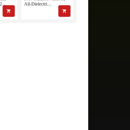
OS2…
All-Dielectri…