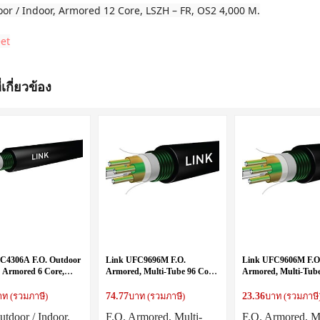
oor / Indoor, Armored 12 Core, LSZH – FR, OS2 4,000 M.
et
่เกี่ยวข้อง
C4306A F.O. Outdoor
Link UFC9696M F.O.
Link UFC9606M F.O
, Armored 6 Core,
Armored, Multi-Tube 96 Core,
Armored, Multi-Tube
R, OM3
OS2, Single Jacket
OS2, Single Jacket
74.77
23.36
าท (รวมภาษี)
บาท (รวมภาษี)
บาท (รวมภาษี
utdoor / Indoor,
F.O. Armored, Multi-
F.O. Armored, Mu