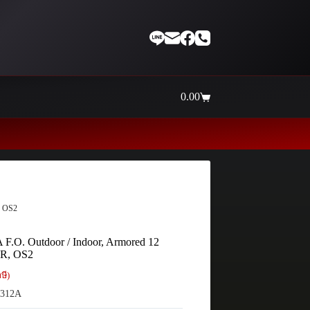
0.00
Shopping
cart
, OS2
F.O. Outdoor / Indoor, Armored 12
FR, OS2
ษี)
312A