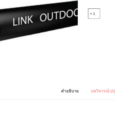
จำนวน
Link
UFC9312A
F.O.
Outdoor
/
Indoor,
Armored
12
Core,
LSZH
-
FR,
OS2
ชิ้น
คำอธิบาย
บทวิจารณ์ (0