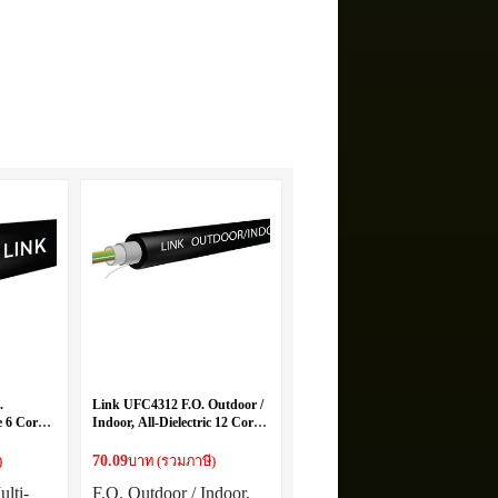
.
Link UFC4312 F.O. Outdoor /
 6 Core,
Indoor, All-Dielectric 12 Core,
LSZH-FR, OM3
70.09
)
บาท (รวมภาษี)
lti-
F.O. Outdoor / Indoor,