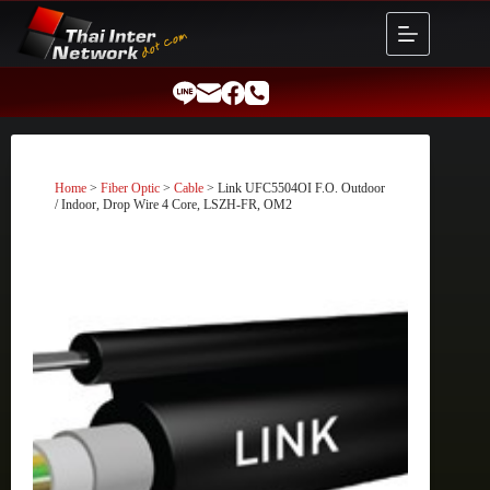
Skip
to
content
Home
>
Fiber Optic
>
Cable
> Link UFC5504OI F.O. Outdoor
/ Indoor, Drop Wire 4 Core, LSZH-FR, OM2