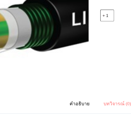
จำนวน
Link
UFC9660MD
F.O.
Armored,
Multi-
Tube
60
Core,
OS2,
Double
Jacket
ชิ้น
คำอธิบาย
บทวิจารณ์ (0