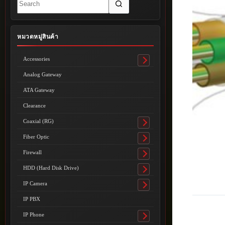
results
หมวดหมู่สินค้า
Accessories
Toggle
submenu
Analog Gateway
ATA Gateway
Clearance
Coaxial (RG)
Toggle
submenu
Fiber Optic
Toggle
submenu
Firewall
Toggle
submenu
HDD (Hard Disk Drive)
Toggle
submenu
IP Camera
Toggle
submenu
IP PBX
IP Phone
Toggle