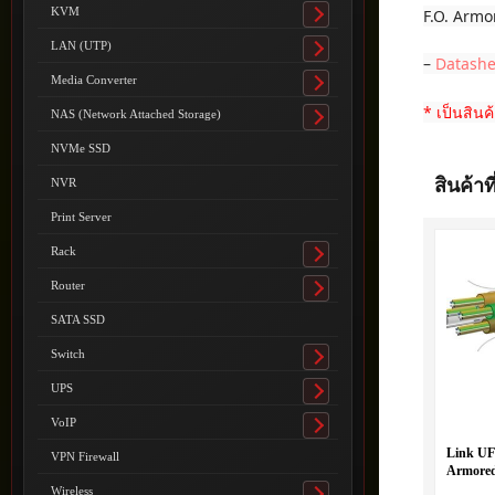
submenu
KVM
F.O. Armo
Toggle
submenu
LAN (UTP)
Toggle
–
Datashe
submenu
Media Converter
Toggle
* เป็นสินค
submenu
NAS (Network Attached Storage)
Toggle
submenu
NVMe SSD
สินค้าที
NVR
Print Server
Rack
Toggle
submenu
Router
Toggle
submenu
SATA SSD
Switch
Toggle
submenu
UPS
Toggle
submenu
VoIP
Toggle
submenu
Link UF
VPN Firewall
Armored
OS2, Sin
Wireless