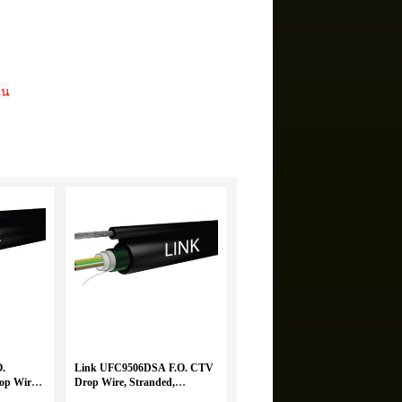
้น
O.
Link UFC9506DSA F.O. CTV
rop Wire 6
Drop Wire, Stranded,
2
Armored 6 Core, OS2