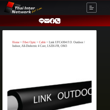
Skip
to
content
Home
>
Fiber Optic
>
Cable
> Link UFC4304 F.O. Outdoor /
Indoor, All-Dielectric 4 Core, LSZH-FR, OM3