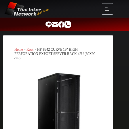
Skip
to
content
Home
>
Rack
> HP-8942 CURVE 19″ HIGH
PERFORATION EXPORT SERVER RACK 42U (80X90
cm.)