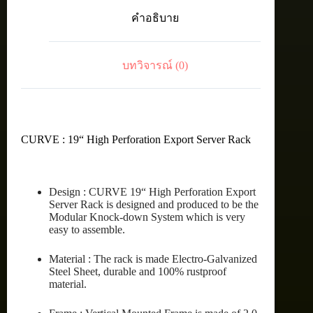
EXPORT
คำอธิบาย
SERVER
RACK
42U
(80X90
บทวิจารณ์ (0)
cm.)
ชิ้น
CURVE : 19“ High Perforation Export Server Rack
Design : CURVE 19“ High Perforation Export
Server Rack is designed and produced to be the
Modular Knock-down System which is very
easy to assemble.
Material : The rack is made Electro-Galvanized
Steel Sheet, durable and 100% rustproof
material.