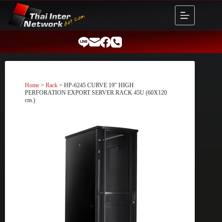
Skip
to
content
Home
>
Rack
> HP-6245 CURVE 19″ HIGH
PERFORATION EXPORT SERVER RACK 45U (60X120
cm.)