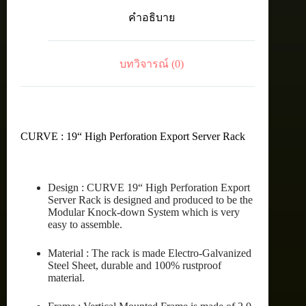
EXPORT
คำอธิบาย
SERVER
RACK
45U
(60X120
บทวิจารณ์ (0)
cm.)
ชิ้น
CURVE : 19“ High Perforation Export Server Rack
Design : CURVE 19“ High Perforation Export
Server Rack is designed and produced to be the
Modular Knock-down System which is very
easy to assemble.
Material : The rack is made Electro-Galvanized
Steel Sheet, durable and 100% rustproof
material.