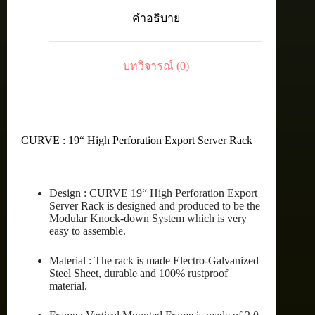
EXPORT
คำอธิบาย
SERVER
RACK
27U
(60X100
บทวิจารณ์ (0)
cm.)
ชิ้น
CURVE : 19“ High Perforation Export Server Rack
Design : CURVE 19“ High Perforation Export
Server Rack is designed and produced to be the
Modular Knock-down System which is very
easy to assemble.
Material : The rack is made Electro-Galvanized
Steel Sheet, durable and 100% rustproof
material.