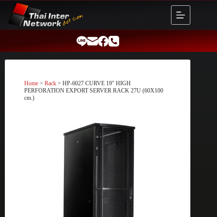
Skip
to
content
Home
>
Rack
> HP-6027 CURVE 19″ HIGH
PERFORATION EXPORT SERVER RACK 27U (60X100
cm.)