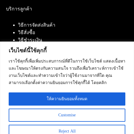
บริการลูกค้า
วิธีการจัดส่งสินค้า
วิธีสั่งซื้อ
วิธีชำระเงิน
เว็บไซต์นี้ใช้คุกกี้
เราใช้คุกกี้เพื่อเพิ่มประสบการณ์ที่ดีในการใช้เว็บไซต์ แสดงเนื้อหา
ติดต่อเรา
และโฆษณาให้ตรงกับความสนใจ รวมถึงเพื่อวิเคราะห์การเข้าใช้
งานเว็บไซต์และทำความเข้าใจว่าผู้ใช้งานมาจากที่ใด คุณ
บริษัท เน็ทฟิวชั่น คอมมิวนิเคชั่น จำกัด 420/94 ถนน
สามารถเลือกตั้งค่าความยินยอมการใช้คุกกี้ได้ โดยคลิก
นัมเบอร์วัน-ราม 2 แขวงดอกไม้, เขตประเวศ
กรุงเทพมหานคร 10250
ให้ความยินยอมทั้งหมด
โทรศัพท์ :
084-553-4055
,
086-309-5259
,
02-125-2703
Customise
Reject All