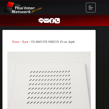
Skip
to
content
Home
>
Rack
> FA-6645 FIX SHELVE 45 cm. depth