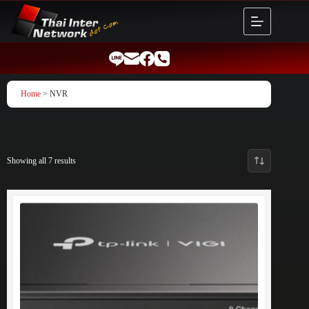
Skip
to
content
Home
> NVR
Showing all 7 results