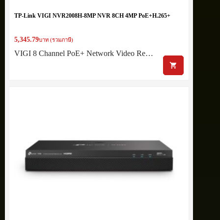
TP-Link VIGI NVR2008H-8MP NVR 8CH 4MP PoE+H.265+
5,345.79
บาท (รวมภาษี)
VIGI 8 Channel PoE+ Network Video Re…