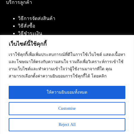
บริการลูกค้า
วิธีการจัดส่งสินค้า
วิธีสั่งซื้อ
วิธีชำระเงิน
เว็บไซต์นี้ใช้คุกกี้
เราใช้คุกกี้เพื่อเพิ่มประสบการณ์ที่ดีในการใช้เว็บไซต์ แสดงเนื้อหา
ติดต่อเรา
และโฆษณาให้ตรงกับความสนใจ รวมถึงเพื่อวิเคราะห์การเข้าใช้
งานเว็บไซต์และทำความเข้าใจว่าผู้ใช้งานมาจากที่ใด คุณ
บริษัท เน็ทฟิวชั่น คอมมิวนิเคชั่น จำกัด 420/94 ถนน
สามารถเลือกตั้งค่าความยินยอมการใช้คุกกี้ได้ โดยคลิก
นัมเบอร์วัน-ราม 2 แขวงดอกไม้, เขตประเวศ
กรุงเทพมหานคร 10250
ให้ความยินยอมทั้งหมด
โทรศัพท์ :
084-553-4055
,
086-309-5259
,
02-125-2703
Customise
Reject All
Copyright © 2026 - Netfusion Communication Co., Ltd. All
Rights Reserved.