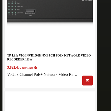
TP-Link VIGI NVR1008H-8MP 8CH POE+ NETWORK VIDEO
RECORDER 113W
3,822.43
บาท (รวมภาษี)
VIGI 8 Channel PoE+ Network Video Re…