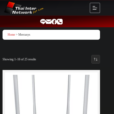
Skip
to
content
Home
> Mercusys
Showing 1–16 of 25 results