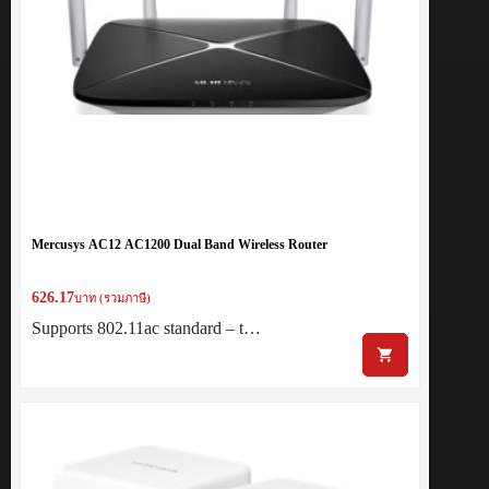
Mercusys AC12 AC1200 Dual Band Wireless Router
626.17
บาท (รวมภาษี)
Supports 802.11ac standard – t…