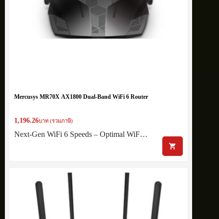
Mercusys MR70X AX1800 Dual-Band WiFi 6 Router
1,196.26
บาท (รวมภาษี)
Next-Gen WiFi 6 Speeds – Optimal WiF…