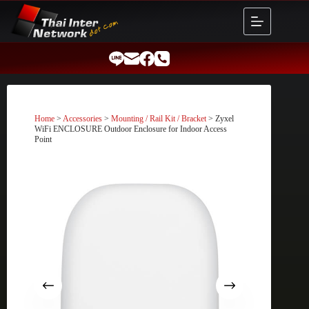
Skip
to
content
Home
>
Accessories
>
Mounting / Rail Kit / Bracket
> Zyxel
WiFi ENCLOSURE Outdoor Enclosure for Indoor Access
Point