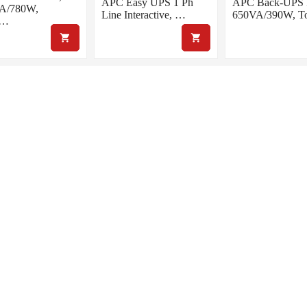
APC Easy UPS 1 Ph
APC Back-UPS 
A/780W,
Line Interactive, …
650VA/390W, T
r…