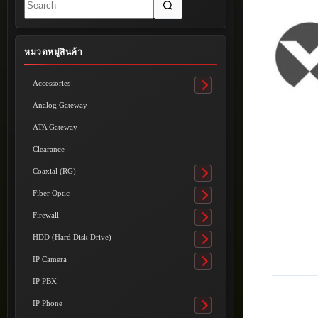
results
หมวดหมู่สินค้า
Accessories
Toggle
submenu
Analog Gateway
ATA Gateway
Clearance
Coaxial (RG)
Toggle
submenu
Fiber Optic
Toggle
submenu
Firewall
Toggle
submenu
HDD (Hard Disk Drive)
Toggle
submenu
IP Camera
Toggle
submenu
IP PBX
IP Phone
Toggle