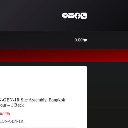
0.00
Shopping
cart
Thaiinternetwork ศูนย์
N-GEN-1R Site Assembly, Bangkok
our – 1 Rack
มภาษี)
CON-GEN-1R