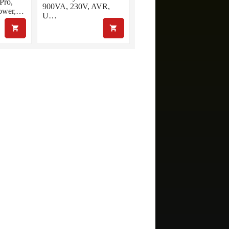
Pro,
900VA, 230V, AVR,
ower,…
U…