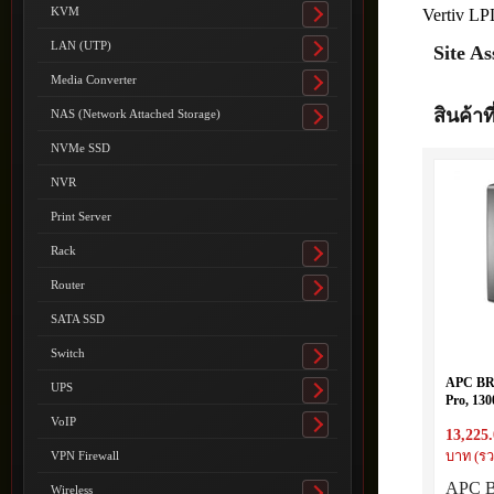
submenu
KVM
Vertiv 
Toggle
submenu
LAN (UTP)
Site A
Toggle
submenu
Media Converter
Toggle
submenu
สินค้าที
NAS (Network Attached Storage)
Toggle
submenu
NVMe SSD
NVR
Print Server
Rack
Toggle
submenu
Router
Toggle
submenu
SATA SSD
Switch
Toggle
submenu
APC BR
UPS
Toggle
Pro, 13
submenu
230V, 8x
VoIP
Toggle
13,225
AVR, LC
submenu
Battery
VPN Firewall
บาท (รว
APC B
Wireless