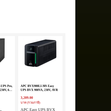
UPS Pro,
APC BVX900LI-MS Easy
230V, 6x
UPS BVX 900VA, 230V, AVR
VR, LCD,
3,209.00
tery
บาท (รวมภาษี)
APC Easy UPS BVX