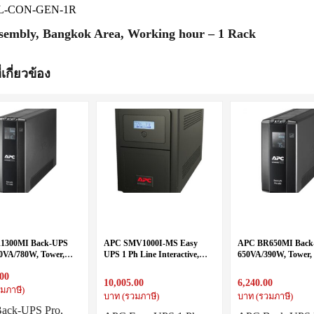
LPL-CON-GEN-1R
ssembly, Bangkok Area, Working hour – 1 Rack
่เกี่ยวข้อง
1300MI Back-UPS
APC SMV1000I-MS Easy
APC BR650MI Back-
00VA/780W, Tower,
UPS 1 Ph Line Interactive,
650VA/390W, Tower, 
 IEC C13 outlets,
1000VA, Tower, 230V, 4
IEC C13 outlets, A
.00
D, User Replaceable
Universal outlets, AVR, LCD
User Replaceable Bat
10,005.00
6,240.00
มภาษี)
บาท (รวมภาษี)
บาท (รวมภาษี)
ack-UPS Pro,