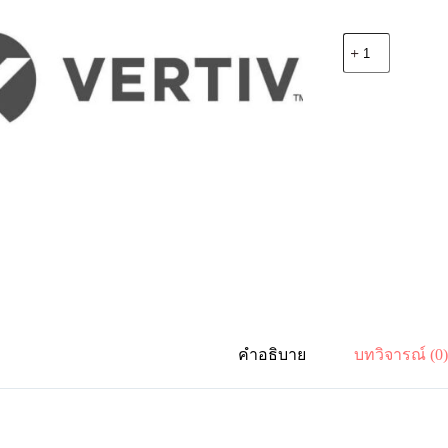
จำนวน
Vertiv
LPL-
CON-
GEN-
1R
Site
Assembly,
Bangkok
Area,
Working
hour
-
1
Rack
ชิ้น
คำอธิบาย
บทวิจารณ์ (0