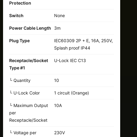
Protection
Switch
None
Power Cable Length
3m
Plug Type
IEC60309 2P + E, 16A, 250V,
Splash proof IP44
Receptacle/Socket
U-Lock IEC C13
Type #1
└ Quantity
10
└ U-Lock Color
1 circuit (Orange)
└ Maximum Output
10A
per
Receptacle/Socket
└ Voltage per
230V