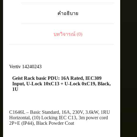
PDU:
16A
คำอธิบาย
Rated,
IEC309
Input,
U-
บทวิจารณ์ (0)
Lock
10xC13
+
U-
Lock
0xC19,
Black,
Vertiv 14240243
1U
ชิ้น
Geist Rack basic PDU: 16A Rated, IEC309
Input, U-Lock 10xC13 + U-Lock 0xC19, Black,
1U
C1646L – Basic Standard, 16A, 230V, 3.6kW, 1RU
Horizontal, (10) Locking IEC C13, 3m power cord
2P+E (IP44), Black Powder Coat