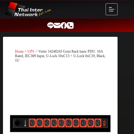
Skip
to
content
Home
>
UPS
> Vertiv 14240243 Geist Rack basic PDU: 16A
Rated, IEC309 Input, U-Lock 10xC13 + U-Lock 0xC19, Black,
1U