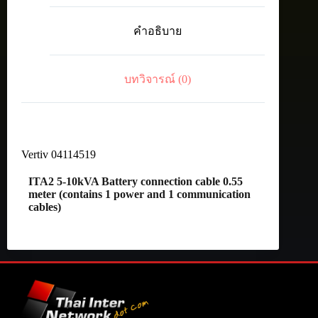
Battery
connection
คำอธิบาย
cable
0.55
meter
(contains
บทวิจารณ์ (0)
1
power
and
1
communication
cables)
Vertiv 04114519
ชิ้น
ITA2 5-10kVA Battery connection cable 0.55
meter (contains 1 power and 1 communication
cables)