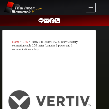
Skip
to
content
Home
>
UPS
> Vertiv 04114519 ITA2 5-10kVA Battery
connection cable 0.55 meter (contains 1 power and 1
communication cables)