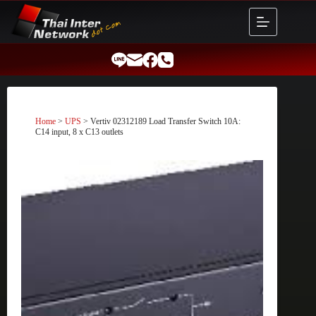
Skip
to
content
Home
>
UPS
> Vertiv 02312189 Load Transfer Switch 10A:
C14 input, 8 x C13 outlets