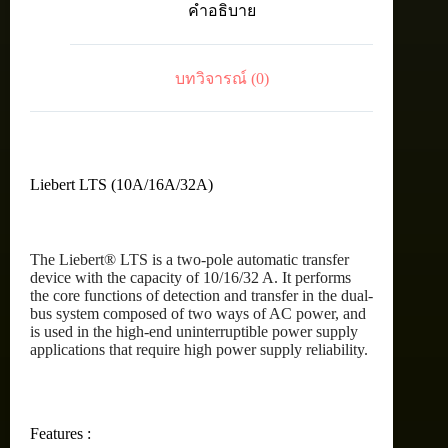
คำอธิบาย
input,
8
x
C13
บทวิจารณ์ (0)
outlets
ชิ้น
Liebert LTS (10A/16A/32A)
The Liebert® LTS is a two-pole automatic transfer
device with the capacity of 10/16/32 A. It performs
the core functions of detection and transfer in the dual-
bus system composed of two ways of AC power, and
is used in the high-end uninterruptible power supply
applications that require high power supply reliability.
Features :