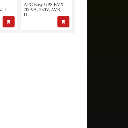
APC Easy UPS BVX
all
700VA, 230V, AVR,
U…