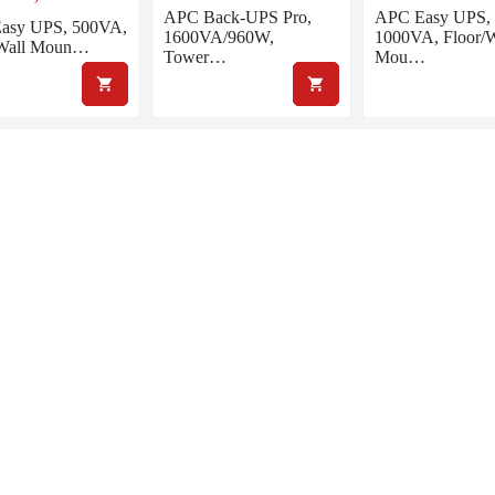
APC Back-UPS Pro,
APC Easy UPS,
asy UPS, 500VA,
1600VA/960W,
1000VA, Floor/W
/Wall Moun…
Tower…
Mou…