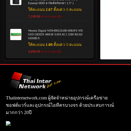
External HDD ฮาร์ดดิสก์พกพา 2.5" ]
ให้คะแนน
2.67
ตั้งแต่ 1-5 คะแนน
7,240.00
บาท (รวมภาษี)
Western Digital WDS480G3G0B-00BJF0 WD
SSD GREEN 480GB SATA M.2 2280 READ
545MB/S
ให้คะแนน
1.00
ตั้งแต่ 1-5 คะแนน
4,680.00
บาท (รวมภาษี)
Thaiinternetwork.com ผู้จัดจำหน่ายอุปกรณ์เครือข่าย
ซอฟต์แวร์และอุปกรณ์ไอทีครบวงจร ด้วยประสบการณ์
มากกว่า 20ปี