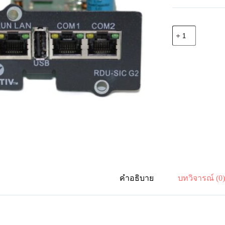
จำนวน
Vertiv
02311887
RDU-
SIC
G2:
Intellislot
card
with
Environmental
Monitoring
optional
Support
SMS
USB
4G
Modem
(Not
คำอธิบาย
บทวิจารณ์ (0
included)
ชิ้น