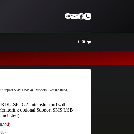
0.00
Shopping
cart
Thaiinternetwork ศูนย์รวม
onal Support SMS USB 4G Modem (Not included)
 RDU-SIC G2: Intellislot card with
Monitoring optional Support SMS USB
included)
มภาษี)
887