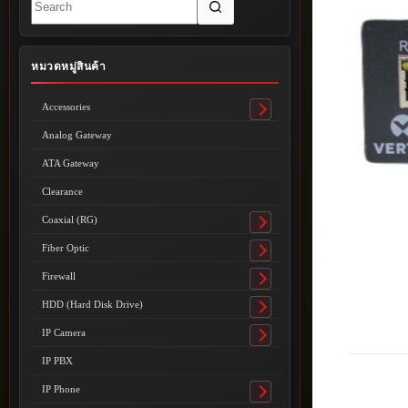
results
หมวดหมู่สินค้า
Accessories
Toggle
submenu
Analog Gateway
ATA Gateway
Clearance
Coaxial (RG)
Toggle
submenu
Fiber Optic
Toggle
submenu
Firewall
Toggle
submenu
HDD (Hard Disk Drive)
Toggle
submenu
IP Camera
Toggle
submenu
IP PBX
IP Phone
Toggle