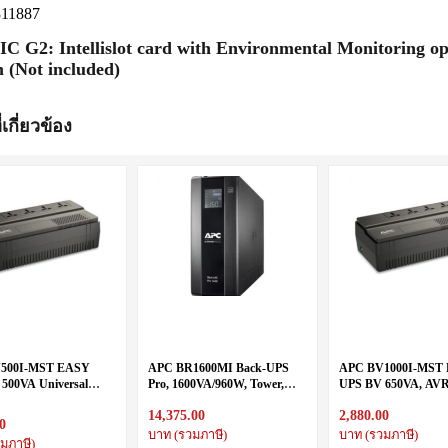
311887
C G2: Intellislot card with Environmental Monitoring 
(Not included)
่เกี่ยวข้อง
500I-MST EASY
APC BR1600MI Back-UPS
APC BV1000I-MST
500VA Universal
Pro, 1600VA/960W, Tower,
UPS BV 650VA, AVR
0V
230V, 8x IEC C13 outlets,
Universal Outlet, 23
14,375.00
2,880.00
AVR, LCD, User Replaceable
0
Battery
บาท (รวมภาษี)
บาท (รวมภาษี)
มภาษี)