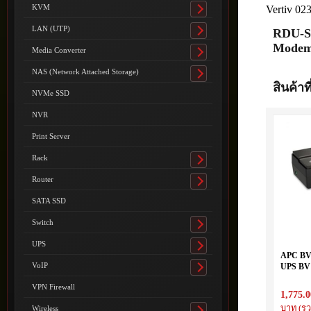
submenu
KVM
Vertiv 02
Toggle
submenu
LAN (UTP)
RDU-SI
Toggle
Modem 
submenu
Media Converter
Toggle
submenu
NAS (Network Attached Storage)
Toggle
สินค้าที
submenu
NVMe SSD
NVR
Print Server
Rack
Toggle
submenu
Router
Toggle
submenu
SATA SSD
Switch
Toggle
submenu
UPS
Toggle
APC BV
submenu
VoIP
UPS BV 
Toggle
AVR 23
submenu
VPN Firewall
1,775.0
บาท (รว
Wireless