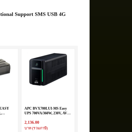
optional Support SMS USB 4G
 EASY
APC BVX700LUI-MS Easy
,
UPS 700VA/360W, 230V, AVR,
0V
Universal, USB
2,136.00
บาท (รวมภาษี)