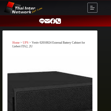
Skip
to
content
Home
>
UPS
> Vertiv 02010024 External Battery Cabinet for
Liebert ITA2, 2U