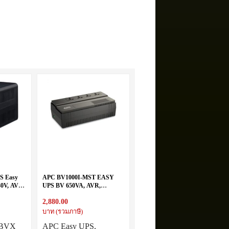
S Easy
APC BV1000I-MST EASY
30V, AVR,
UPS BV 650VA, AVR,
Universal Outlet, 230V
2,880.00
บาท (รวมภาษี)
 BVX
APC Easy UPS,