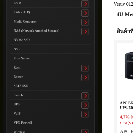
submenu
KVM
Vertiv 01
Toggle
submenu
LAN (UTP)
4U Met
Toggle
submenu
Media Converter
Toggle
submenu
สินค้าที
NAS (Network Attached Storage)
Toggle
submenu
NVMe SSD
NVR
Print Server
Rack
Toggle
submenu
Router
Toggle
submenu
SATA SSD
Switch
Toggle
submenu
APC BX
UPS
Toggle
UPS, 75
submenu
Universa
VoIP
Toggle
4,776.0
AVR
submenu
VPN Firewall
บาท (รว
APC B
Wireless