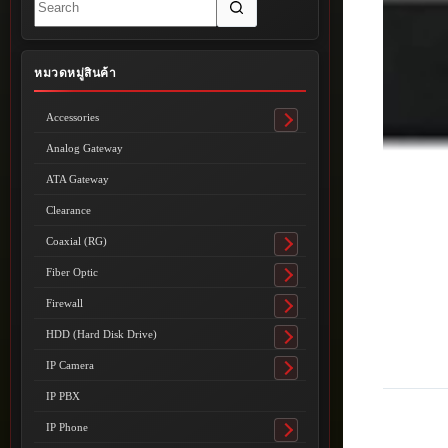
results
หมวดหมู่สินค้า
Accessories
Toggle
submenu
Analog Gateway
ATA Gateway
Clearance
Coaxial (RG)
Toggle
submenu
Fiber Optic
Toggle
submenu
Firewall
Toggle
submenu
HDD (Hard Disk Drive)
Toggle
submenu
IP Camera
Toggle
submenu
IP PBX
IP Phone
Toggle