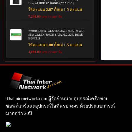
External HDD ฮาร์ดดิสก์พกพา 2.5" ]
ให้คะแนน
2.67
ตั้งแต่ 1-5 คะแนน
7,240.00
บาท (รวมภาษี)
Western Digital WDS480G3G0B-00BJF0 WD
SSD GREEN 480GB SATA M.2 2280 READ
545MB/S
ให้คะแนน
1.00
ตั้งแต่ 1-5 คะแนน
4,680.00
บาท (รวมภาษี)
Thaiinternetwork.com ผู้จัดจำหน่ายอุปกรณ์เครือข่าย
ซอฟต์แวร์และอุปกรณ์ไอทีครบวงจร ด้วยประสบการณ์
มากกว่า 20ปี