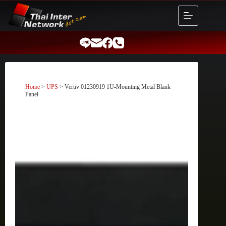
Skip
to
content
Home
>
UPS
> Vertiv 01230919 1U-Mounting Metal Blank
Panel