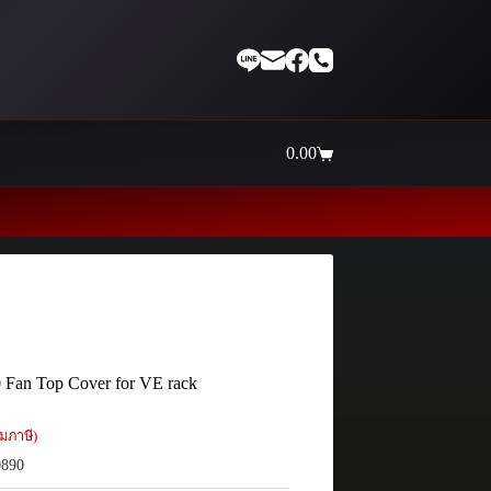
0.00
Shopping
cart
 Fan Top Cover for VE rack
มภาษี)
890