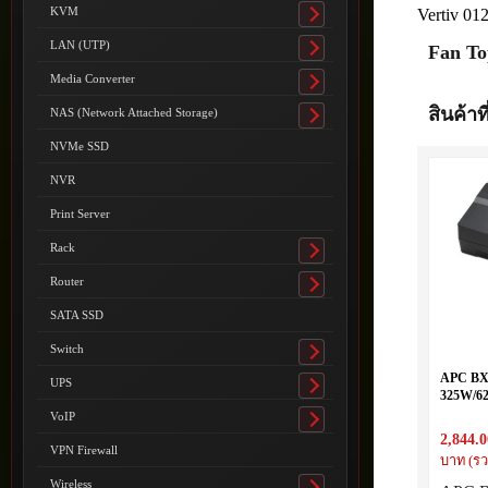
submenu
KVM
Vertiv 01
Toggle
submenu
LAN (UTP)
Fan To
Toggle
submenu
Media Converter
Toggle
submenu
สินค้าที
NAS (Network Attached Storage)
Toggle
submenu
NVMe SSD
NVR
Print Server
Rack
Toggle
submenu
Router
Toggle
submenu
SATA SSD
Switch
Toggle
submenu
APC BX
UPS
Toggle
325W/6
submenu
Input23
VoIP
Toggle
2,844.0
submenu
VPN Firewall
บาท (รว
Wireless