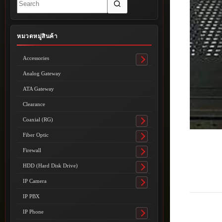
results
หมวดหมู่สินค้า
Accessories
Toggle
submenu
Analog Gateway
ATA Gateway
Clearance
Coaxial (RG)
Toggle
submenu
Fiber Optic
Toggle
submenu
Firewall
Toggle
submenu
HDD (Hard Disk Drive)
Toggle
submenu
IP Camera
Toggle
submenu
IP PBX
IP Phone
Toggle