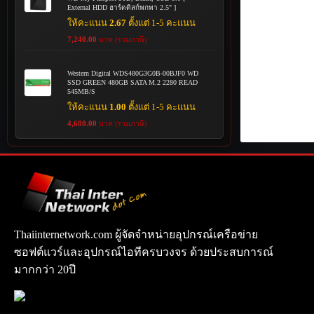
External HDD ฮาร์ดดิสก์พกพา 2.5" ]
ให้คะแนน
2.67
ตั้งแต่ 1-5 คะแนน
7,240.00
บาท (รวมภาษี)
Western Digital WDS480G3G0B-00BJF0 WD
SSD GREEN 480GB SATA M.2 2280 READ
545MB/S
ให้คะแนน
1.00
ตั้งแต่ 1-5 คะแนน
4,680.00
บาท (รวมภาษี)
Thaiinternetwork.com ผู้จัดจำหน่ายอุปกรณ์เครือข่าย
ซอฟต์แวร์และอุปกรณ์ไอทีครบวงจร ด้วยประสบการณ์
มากกว่า 20ปี