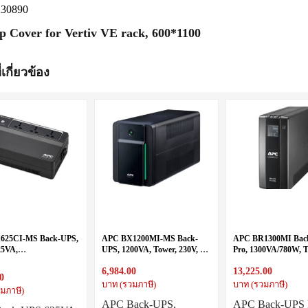
230890
p Cover for Vertiv VE rack, 600*1100
่เกี่ยวข้อง
625CI-MS Back-UPS,
APC BX1200MI-MS Back-
APC BR1300MI Bac
25VA,
UPS, 1200VA, Tower, 230V, 4
Pro, 1300VA/780W, T
0V/Output230V
Universal + 1 IEC C13 outlets,
230V, 8x IEC C13 out
6,984.00
13,225.00
AVR
AVR, LCD, User Rep
0
Battery
บาท (รวมภาษี)
บาท (รวมภาษี)
มภาษี)
APC Back-UPS,
APC Back-UPS 