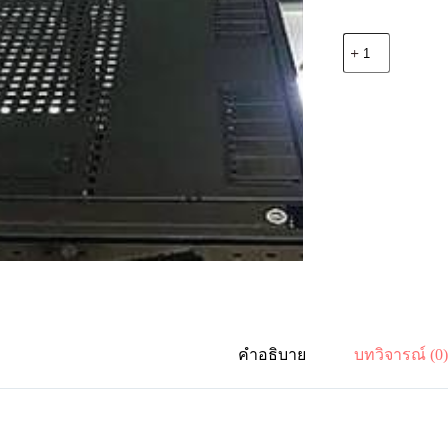
จำนวน
Vertiv
01230890
Fan
Top
Cover
for
VE
rack
600Wx1100D
ชิ้น
คำอธิบาย
บทวิจารณ์ (0