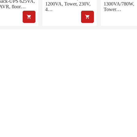
ack-UPS 625VA,
1200VA, Tower, 230V,
1300VA/780W,
 AVR, floor…
4…
Tower…