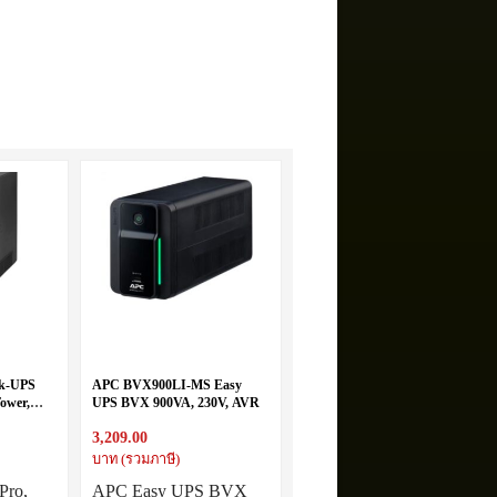
k-UPS
APC BVX900LI-MS Easy
ower,
UPS BVX 900VA, 230V, AVR
lets,
3,209.00
laceable
บาท (รวมภาษี)
Pro,
APC Easy UPS BVX