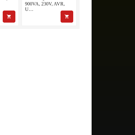
900VA, 230V, AVR,
U…