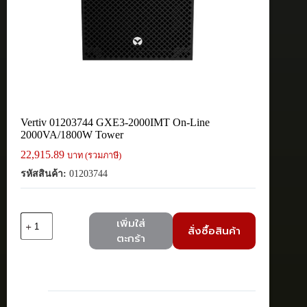
Vertiv 01203744 GXE3-2000IMT On-Line
2000VA/1800W Tower
22,915.89
บาท (รวมภาษี)
รหัสสินค้า:
01203744
จำนวน
เพิ่มใส่
สั่งซื้อสินค้า
Vertiv
ตะกร้า
01203744
GXE3-
2000IMT
On-
Line
2000VA/1800W