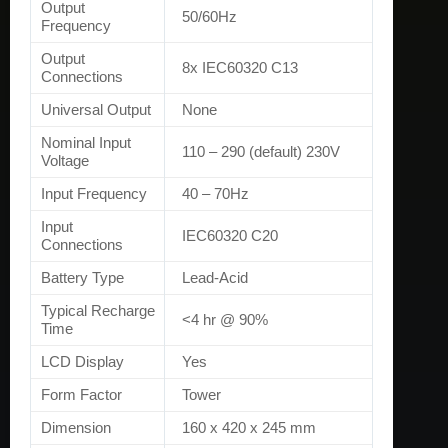
Output
50/60Hz
Frequency
Output
8x IEC60320 C13
Connections
Universal Output
None
Nominal Input
110 – 290 (default) 230V
Voltage
Input Frequency
40 – 70Hz
Input
IEC60320 C20
Connections
Battery Type
Lead-Acid
Typical Recharge
<4 hr @ 90%
Time
LCD Display
Yes
Form Factor
Tower
Dimension
160 x 420 x 245 mm