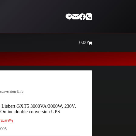
0.00
Shopping
cart
Thaiinternetwork ศูนย์รวมอุป
 conversion UPS
5 Liebert GXT5 3000VA/3000W, 230V,
Online double conversion UPS
วมภาษี)
005