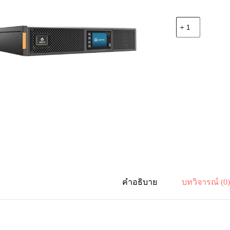
จำนวน
Vertiv
01202005
Liebert
GXT5
3000VA/3000W,
230V,
2U
Rack/Tower
Online
double
conversion
UPS
ชิ้น
คำอธิบาย
บทวิจารณ์ (0