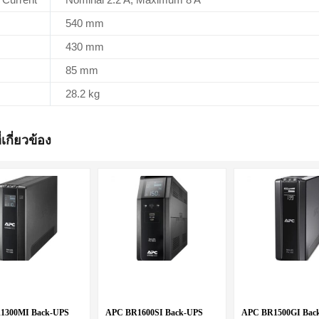
 Current
Nominal 2.2 A; Maximum 8 A
540 mm
430 mm
85 mm
28.2 kg
่เกี่ยวข้อง
1300MI Back-UPS
APC BR1600SI Back-UPS
APC BR1500GI Bac