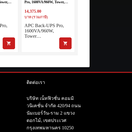
ower,
Pro, 1600VA/960W, Tower,
tlets,
230V, 8x IEC C13 outlets,
14,375.00
laceable
AVR, LCD, User Replaceable
Battery
บาท (รวมภาษี)
Pro,
APC Back-UPS Pro,
1600VA/960W,
Tower…
ติดต่อเรา
า
บริษัท เน็ทฟิวชั่น คอมมิ
วนิเคชั่น จำกัด 420/94 ถนน
นัมเบอร์วัน-ราม 2 แขวง
ดอกไม้, เขตประเวศ
กรุงเทพมหานคร 10250