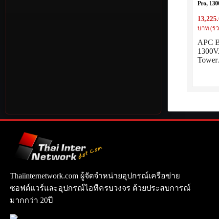
Pro, 13
230V, 8x
13,225
AVR, LC
Battery
บาท (รว
APC B
1300V
Towe
Thaiinternetwork.com ผู้จัดจำหน่ายอุปกรณ์เครือข่าย
ซอฟต์แวร์และอุปกรณ์ไอทีครบวงจร ด้วยประสบการณ์
มากกว่า 20ปี