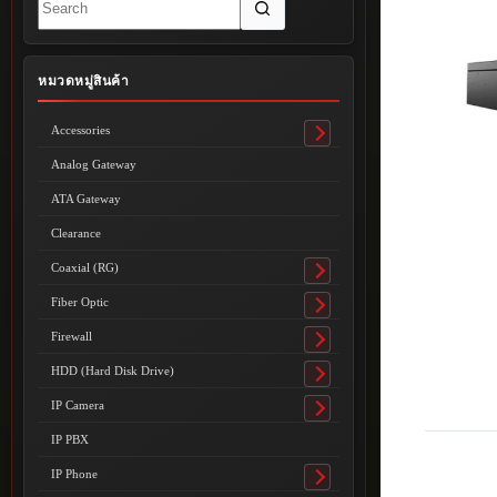
results
หมวดหมู่สินค้า
Accessories
Toggle
submenu
Analog Gateway
ATA Gateway
Clearance
Coaxial (RG)
Toggle
submenu
Fiber Optic
Toggle
submenu
Firewall
Toggle
submenu
HDD (Hard Disk Drive)
Toggle
submenu
IP Camera
Toggle
submenu
IP PBX
IP Phone
Toggle