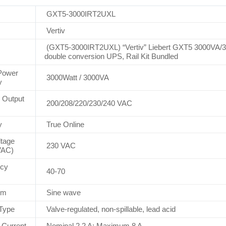
GXT5-3000IRT2UXL
Vertiv
(GXT5-3000IRT2UXL) “Vertiv” Liebert GXT5 3000VA/3
double conversion UPS, Rail Kit Bundled
Power
3000Watt / 3000VA
y
 Output
200/208/220/230/240 VAC
y
True Online
ltage
230 VAC
VAC)
ncy
40-70
rm
Sine wave
 Type
Valve-regulated, non-spillable, lead acid