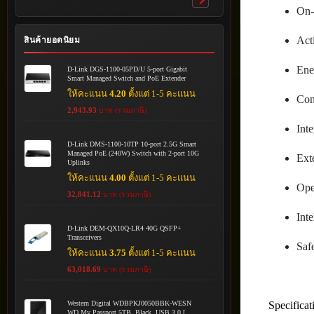
Toggle
On-
submenu
Act
สินค้ายอดนิยม
Ener
D-Link DGS-1100-05PD/U 5-port Gigabit
Smart Managed Switch and PoE Extender
ให้คะแนน
4.20
ตั้งแต่ 1-5 คะแนน
Con
2,943.93
บาท (รวมภาษี)
Inte
D-Link DMS-1100-10TP 10-port 2.5G Smart
Managed PoE (240W) Switch with 2-port 10G
Exte
Uplinks
ให้คะแนน
4.00
ตั้งแต่ 1-5 คะแนน
Ope
32,841.12
บาท (รวมภาษี)
Int
D-Link DEM-QX10Q-LR4 40G QSFP+
Transceivers
Saf
ให้คะแนน
3.75
ตั้งแต่ 1-5 คะแนน
63,018.69
บาท (รวมภาษี)
Specificat
Western Digital WDBPKJ0050BBK-WESN
WD My Passport 5TB, Black, USB 3.0 [