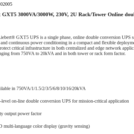
202005
t GXT5 3000VA/3000W, 230V, 2U Rack/Tower Online dou
iebert® GXT5 UPS is a single phase, online double conversion UPS so
n and continuous power conditioning in a compact and flexible deploym
protect critical infrastructure in both centralized and edge network app
nging from 750VA to 20kVA and in both tower or rack form factor.
ilable in 750VA/1/1.5/2/3/5/6/8/10/16/20kVA
-level on-line double conversion UPS for mission-critical application
ty output power factor
 multi-language color display (gravity sensing)