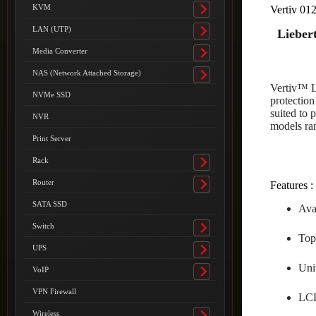
submenu
KVM
Vertiv 01
Toggle
submenu
LAN (UTP)
Lieber
Toggle
submenu
Media Converter
Toggle
submenu
NAS (Network Attached Storage)
Toggle
Vertiv™ L
submenu
NVMe SSD
protectio
suited to 
NVR
models ra
Print Server
Rack
Toggle
submenu
Router
Features :
Toggle
submenu
SATA SSD
Ava
Switch
Toggle
Top
submenu
UPS
Toggle
Uni
submenu
VoIP
Toggle
submenu
VPN Firewall
LCD
Wireless