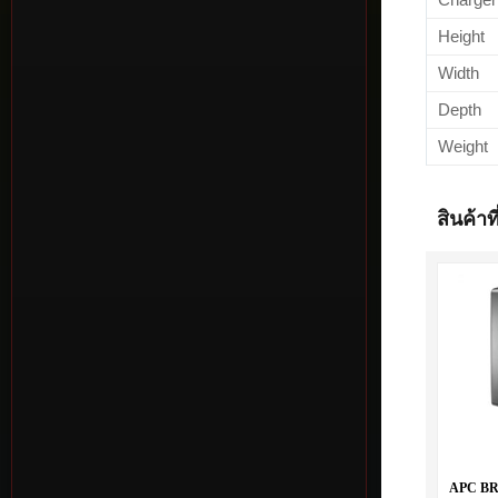
Charger
Height
Width
Depth
Weight
สินค้าที
APC BR