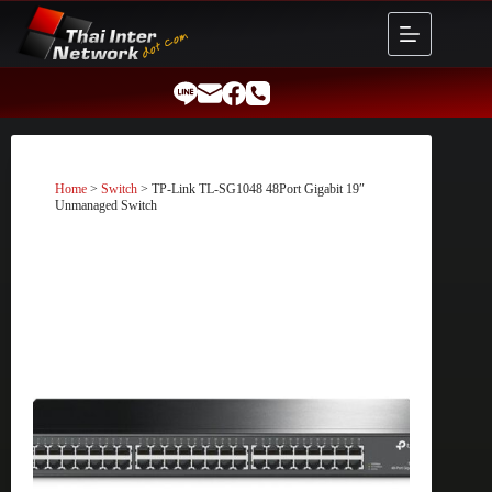
Skip
to
content
Home
>
Switch
> TP-Link TL-SG1048 48Port Gigabit 19″
Unmanaged Switch