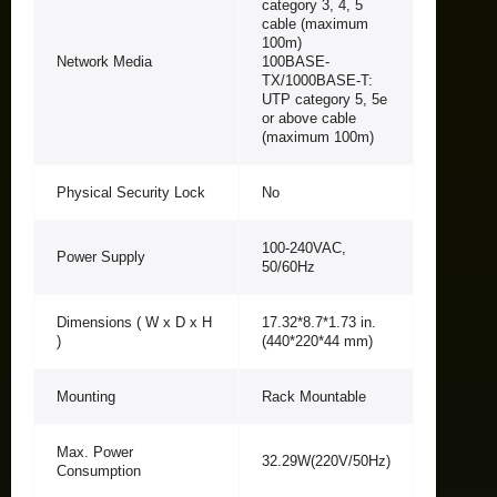
category 3, 4, 5
cable (maximum
100m)
Network Media
100BASE-
TX/1000BASE-T:
UTP category 5, 5e
or above cable
(maximum 100m)
Physical Security Lock
No
100-240VAC,
Power Supply
50/60Hz
Dimensions ( W x D x H
17.32*8.7*1.73 in.
)
(440*220*44 mm)
Mounting
Rack Mountable
Max. Power
32.29W(220V/50Hz)
Consumption