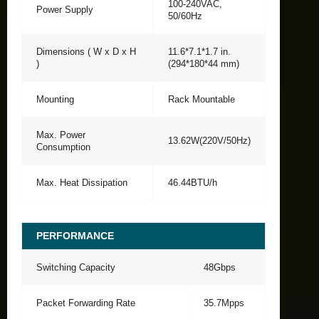
100-240VAC,
Power Supply
50/60Hz
Dimensions ( W x D x H
11.6*7.1*1.7 in.
)
(294*180*44 mm)
Mounting
Rack Mountable
Max. Power
13.62W(220V/50Hz)
Consumption
Max. Heat Dissipation
46.44BTU/h
PERFORMANCE
Switching Capacity
48Gbps
Packet Forwarding Rate
35.7Mpps