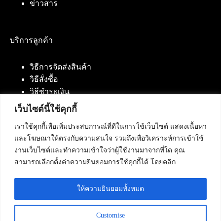
ข่าวสาร
บริการลูกค้า
วิธีการจัดส่งสินค้า
วิธีสั่งซื้อ
วิธีชำระเงิน
เว็บไซต์นี้ใช้คุกกี้
เราใช้คุกกี้เพื่อเพิ่มประสบการณ์ที่ดีในการใช้เว็บไซต์ แสดงเนื้อหา
ติดต่อเรา
และโฆษณาให้ตรงกับความสนใจ รวมถึงเพื่อวิเคราะห์การเข้าใช้
งานเว็บไซต์และทำความเข้าใจว่าผู้ใช้งานมาจากที่ใด คุณ
บริษัท เน็ทฟิวชั่น คอมมิวนิเคชั่น จำกัด 420/94 ถนน
สามารถเลือกตั้งค่าความยินยอมการใช้คุกกี้ได้ โดยคลิก
นัมเบอร์วัน-ราม 2 แขวงดอกไม้, เขตประเวศ
กรุงเทพมหานคร 10250
ให้ความยินยอมทั้งหมด
โทรศัพท์ :
084-553-4055
,
086-309-5259
,
02-125-2703
Customise