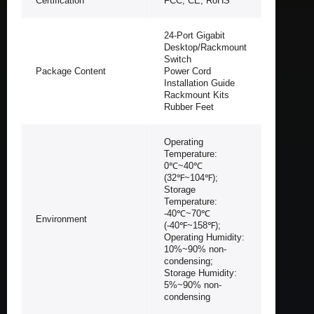
Certification
FCC, CE, RoHS
24-Port Gigabit
Desktop/Rackmount
Switch
Package Content
Power Cord
Installation Guide
Rackmount Kits
Rubber Feet
Operating
Temperature:
0℃~40℃
(32℉~104℉);
Storage
Temperature:
-40℃~70℃
Environment
(-40℉~158℉);
Operating Humidity:
10%~90% non-
condensing;
Storage Humidity:
5%~90% non-
condensing