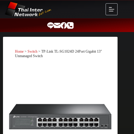
Skip
to
content
Home
>
Switch
> TP-Link TL-SG1024D 24Port Gigabit 13″
Unmanaged Switch