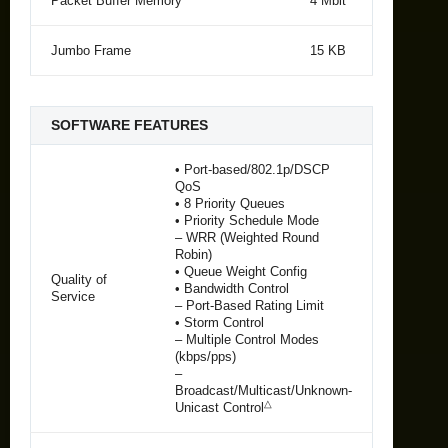
Packet Buffer Memory
4 Mbit
Jumbo Frame
15 KB
SOFTWARE FEATURES
• Port-based/802.1p/DSCP
QoS
• 8 Priority Queues
• Priority Schedule Mode
– WRR (Weighted Round
Robin)
• Queue Weight Config
Quality of
• Bandwidth Control
Service
– Port-Based Rating Limit
• Storm Control
– Multiple Control Modes
(kbps/pps)
–
Broadcast/Multicast/Unknown-
△
Unicast Control