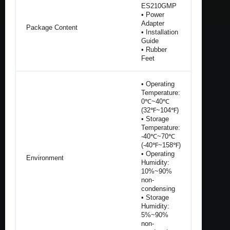
ES210GMP
• Power
Adapter
Package Content
• Installation
Guide
• Rubber
Feet
• Operating
Temperature:
0℃~40℃
(32℉~104℉)
• Storage
Temperature:
-40℃~70℃
(-40℉~158℉)
• Operating
Environment
Humidity:
10%~90%
non-
condensing
• Storage
Humidity:
5%~90%
non-