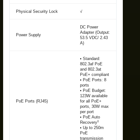
Physical Security Lock
√
DC Power
Adapter (Output:
Power Supply
53.5 VDC/ 2.43
A)
• Standard:
802.3af PoE
and 802.3at
PoE+ compliant
• PoE Ports: 8
ports
• PoE Budget:
123W available
PoE Ports (RJ45)
for all PoE+
ports, 30W max
per port
• PoE Auto
‡
Recovery
• Up to 250m
PoE
transmission