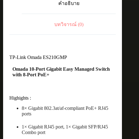
คำอธิบาย
8Port
PoE+
ชิ้น
บทวิจารณ์ (0)
TP-Link Omada ES210GMP
Omada 10-Port Gigabit Easy Managed Switch
with 8-Port PoE+
Highights :
8× Gigabit 802.3at/af-compliant PoE+ RJ45
ports
1× Gigabit RJ45 port, 1× Gigabit SFP/RJ45
Combo port