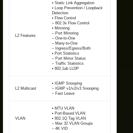
• Static Link Aggregation
• Loop Prevention / Loopback
Detection
• Flow Control
– 802.3x Flow Control
• Mirroring
– Port Mirroring
L2 Features
– One-to-One
– Many-to-One
– Ingress/Egress/Both
• Port Statistics
– Port Mirror Status
– Traffic Statistics
• 802.1ab LLDP
• IGMP Snooping
L2 Multicast
– IGMP v1/v2/v3 Snooping
– Fast Leave
• MTU VLAN
• Port-Based VLAN
VLAN
• 802.1Q Tag VLAN
– Max 32 VLAN Groups
– 4K VID