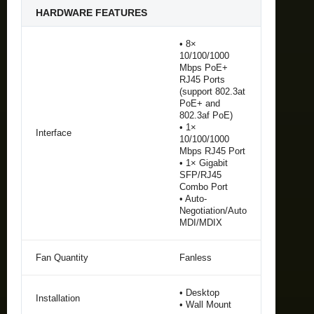
HARDWARE FEATURES
• 8×
10/100/1000
Mbps PoE+
RJ45 Ports
(support 802.3at
PoE+ and
802.3af PoE)
• 1×
Interface
10/100/1000
Mbps RJ45 Port
• 1× Gigabit
SFP/RJ45
Combo Port
• Auto-
Negotiation/Auto
MDI/MDIX
Fan Quantity
Fanless
• Desktop
Installation
• Wall Mount