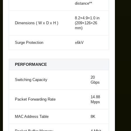
distance**
8.2×4.9×1.0 in
Dimensions ( W x D x H )
(209×126×26
mm)
Surge Protection
±6kV
PERFORMANCE
20
Switching Capacity
Gbps
14.88
Packet Forwarding Rate
Mpps
MAC Address Table
8K