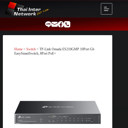
Skip
to
content
Home
>
Switch
> TP-Link Omada ES210GMP 10Port Gb
EasySmartSwitch, 8Port PoE+