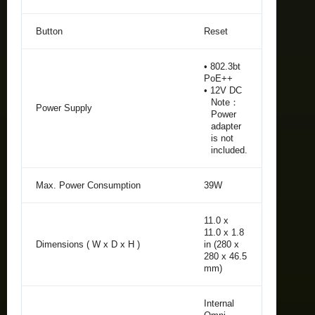
Button
Reset
• 802.3bt
PoE++
• 12V DC
Note：
Power Supply
Power
adapter
is not
included.
Max. Power Consumption
39W
11.0 x
11.0 x 1.8
Dimensions ( W x D x H )
in (280 x
280 x 46.5
mm)
Internal