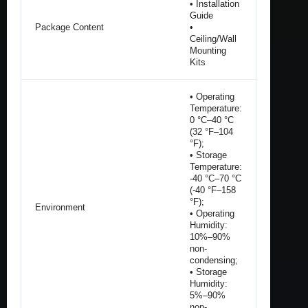
• Installation
Guide
Package Content
•
Ceiling/Wall
Mounting
Kits
• Operating
Temperature:
0 °C–40 °C
(32 °F–104
°F);
• Storage
Temperature:
-40 °C–70 °C
(-40 °F–158
°F);
Environment
• Operating
Humidity:
10%–90%
non-
condensing;
• Storage
Humidity:
5%–90%
non-