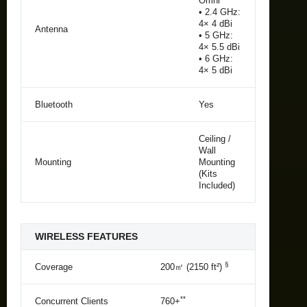
Omni
• 2.4 GHz:
4× 4 dBi
Antenna
• 5 GHz:
4× 5.5 dBi
• 6 GHz:
4× 5 dBi
Bluetooth
Yes
Ceiling /
Wall
Mounting
Mounting
(Kits
Included)
WIRELESS FEATURES
§
Coverage
200㎡ (2150 ft²)
**
Concurrent Clients
760+