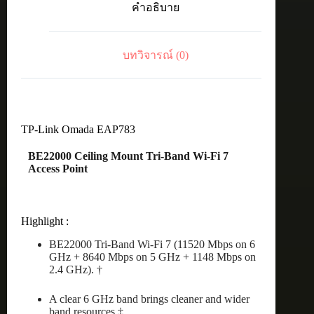
คำอธิบาย
CeilingMount
AP
ชิ้น
บทวิจารณ์ (0)
TP-Link Omada EAP783
BE22000 Ceiling Mount Tri-Band Wi-Fi 7
Access Point
Highlight :
BE22000 Tri-Band Wi-Fi 7 (11520 Mbps on 6
GHz + 8640 Mbps on 5 GHz + 1148 Mbps on
2.4 GHz). †
A clear 6 GHz band brings cleaner and wider
band resources.‡