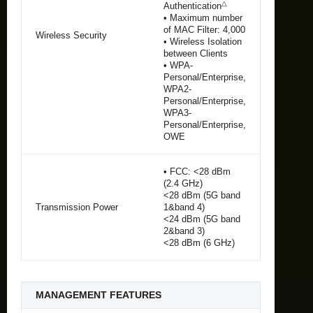
△
Authentication
• Maximum number
of MAC Filter: 4,000
Wireless Security
• Wireless Isolation
between Clients
• WPA-
Personal/Enterprise,
WPA2-
Personal/Enterprise,
WPA3-
Personal/Enterprise,
OWE
• FCC: <28 dBm
(2.4 GHz)
<28 dBm (5G band
Transmission Power
1&band 4)
<24 dBm (5G band
2&band 3)
<28 dBm (6 GHz)
MANAGEMENT FEATURES