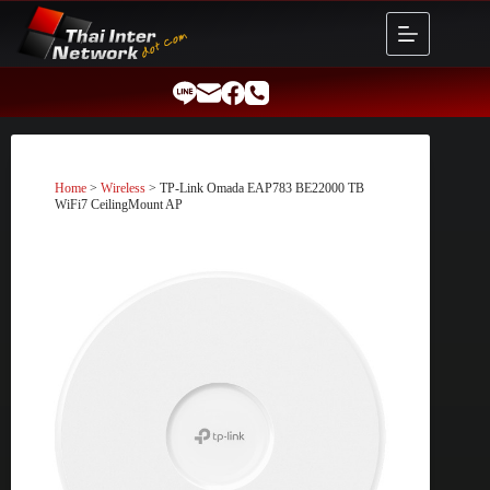
Skip
to
content
Home
>
Wireless
> TP-Link Omada EAP783 BE22000 TB
WiFi7 CeilingMount AP