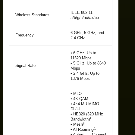
IEEE 802.11
Wireless Standards
a/b/g/n/ac/ax/be
6 GHz, 5 GHz, and
Frequency
2.4 GHz
• 6 GHz: Up to
11520 Mbps
• 5 GHz: Up to 8640
Signal Rate
Mbps
• 2.4 GHz: Up to
1376 Mbps
• MLO
• 4K-QAM
• 4×4 MU-MIMO
DL/UL
• HE320 (320 MHz
‡
Bandwidth)
§
• Mesh
△
• AI Roaming
• Automatic Channel