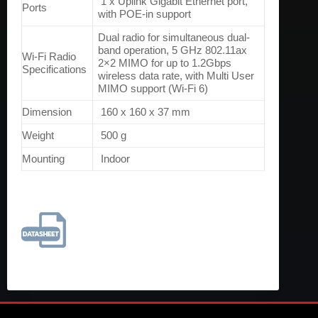
1 x Uplink Gigabit Ethernet port,
Ports
with POE-in support
Dual radio for simultaneous dual-
band operation, 5 GHz 802.11ax
Wi-Fi Radio
2×2 MIMO for up to 1.2Gbps
Specifications
wireless data rate, with Multi User
MIMO support (Wi-Fi 6)
Dimension
160 x 160 x 37 mm
Weight
500 g
Mounting
Indoor