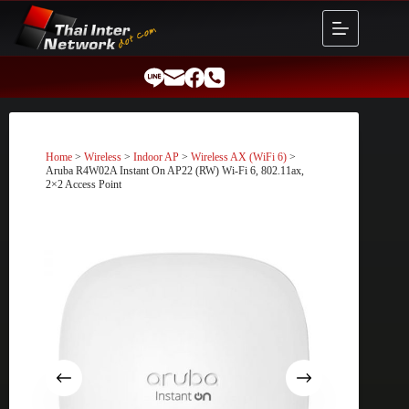
Skip
to
content
Home
>
Wireless
>
Indoor AP
>
Wireless AX (WiFi 6)
>
Aruba R4W02A Instant On AP22 (RW) Wi-Fi 6, 802.11ax,
2×2 Access Point