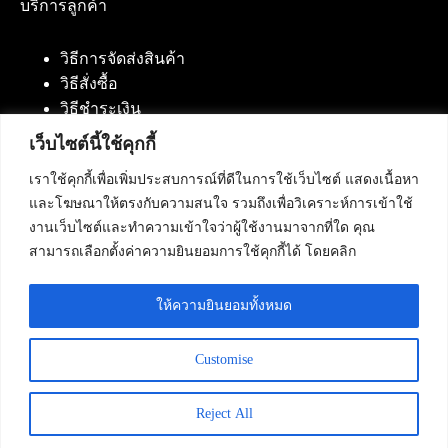
บริการลูกค้า
วิธีการจัดส่งสินค้า
วิธีสั่งซื้อ
วิธีชำระเงิน
เว็บไซต์นี้ใช้คุกกี้
เราใช้คุกกี้เพื่อเพิ่มประสบการณ์ที่ดีในการใช้เว็บไซต์ แสดงเนื้อหา
ติดต่อเรา
และโฆษณาให้ตรงกับความสนใจ รวมถึงเพื่อวิเคราะห์การเข้าใช้
งานเว็บไซต์และทำความเข้าใจว่าผู้ใช้งานมาจากที่ใด คุณ
บริษัท เน็ทฟิวชั่น คอมมิวนิเคชั่น จำกัด 420/94 ถนน
สามารถเลือกตั้งค่าความยินยอมการใช้คุกกี้ได้ โดยคลิก
นัมเบอร์วัน-ราม 2 แขวงดอกไม้, เขตประเวศ
กรุงเทพมหานคร 10250
ให้ความยินยอมทั้งหมด
โทรศัพท์ :
084-553-4055
,
086-309-5259
,
02-125-2703
Customise
Reject All
Copyright © 2026 - Netfusion Communication Co., Ltd. All
Rights Reserved.