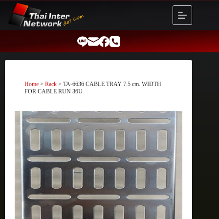
Skip
to
content
Home
>
Rack
> TA-6636 CABLE TRAY 7.5 cm. WIDTH
FOR CABLE RUN 36U