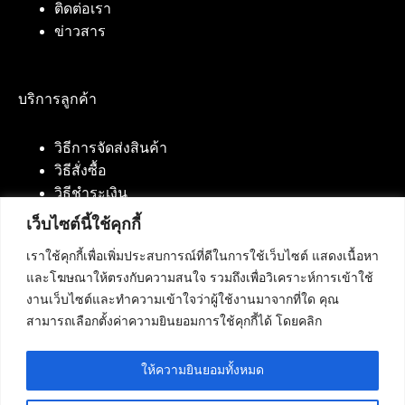
ติดต่อเรา
ข่าวสาร
บริการลูกค้า
วิธีการจัดส่งสินค้า
วิธีสั่งซื้อ
วิธีชำระเงิน
เว็บไซต์นี้ใช้คุกกี้
เราใช้คุกกี้เพื่อเพิ่มประสบการณ์ที่ดีในการใช้เว็บไซต์ แสดงเนื้อหา
ติดต่อเรา
และโฆษณาให้ตรงกับความสนใจ รวมถึงเพื่อวิเคราะห์การเข้าใช้
งานเว็บไซต์และทำความเข้าใจว่าผู้ใช้งานมาจากที่ใด คุณ
บริษัท เน็ทฟิวชั่น คอมมิวนิเคชั่น จำกัด 420/94 ถนน
สามารถเลือกตั้งค่าความยินยอมการใช้คุกกี้ได้ โดยคลิก
นัมเบอร์วัน-ราม 2 แขวงดอกไม้, เขตประเวศ
กรุงเทพมหานคร 10250
ให้ความยินยอมทั้งหมด
โทรศัพท์ :
084-553-4055
,
086-309-5259
,