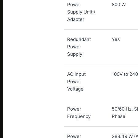
Power
800 W
Supply Unit /
Adapter
Redundant
Yes
Power
Supply
AC Input
100V to 24
Power
Voltage
Power
50/60 Hz, S
Frequency
Phase
Power
288.49 W (