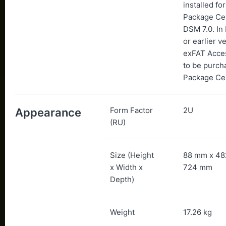
installed fo
Package Cen
DSM 7.0. In
or earlier v
exFAT Acce
to be purch
Package Ce
Form Factor
2U
Appearance
(RU)
Size (Height
88 mm x 48
x Width x
724 mm
Depth)
Weight
17.26 kg