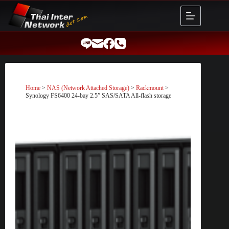
Skip
to
content
Home
>
NAS (Network Attached Storage)
>
Rackmount
>
Synology FS6400 24-bay 2.5” SAS/SATA All-flash storage