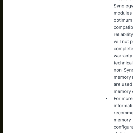
Synolog
modules 
optimum
compatibi
reliabili
will not 
complete
warranty
technical
non-Syn
memory 
are used 
memory 
For more
informati
recomm
memory
configura