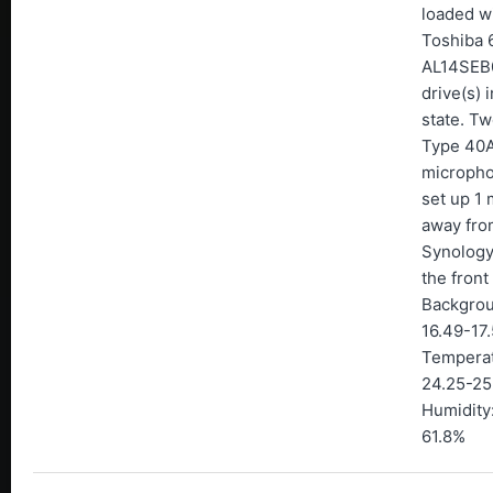
loaded w
Toshiba
AL14SEB
drive(s) i
state. Tw
Type 40
micropho
set up 1 
away fro
Synology
the front
Backgrou
16.49-17.
Temperat
24.25-25
Humidity
61.8%