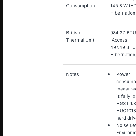
Consumption
145.8 W (H
Hibernation
British
984.37 BTU
Thermal Unit
(Access)
497.49 BTU
Hibernation
Notes
Power
consumpt
measured
is fully 
HGST 1.
HUC101
hard driv
Noise Le
Environm