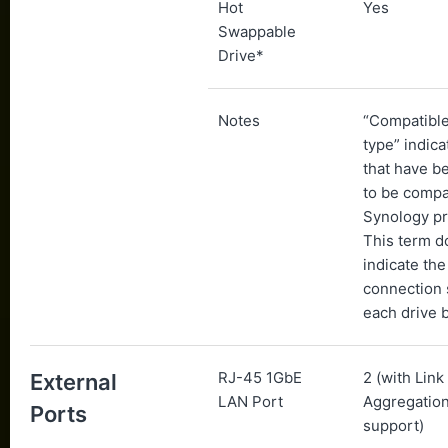
Hot
Yes
Swappable
Drive*
Notes
“Compatible
type” indica
that have b
to be compa
Synology pr
This term d
indicate t
connection 
each drive b
RJ-45 1GbE
2 (with Link
External
LAN Port
Aggregation
Ports
support)