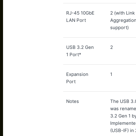
RJ-45 10GbE
2 (with Link
LAN Port
Aggregation
support)
USB 3.2 Gen
2
1 Port*
Expansion
1
Port
Notes
The USB 3.
was rename
3.2 Gen 1 b
Implemente
(USB-IF) in 