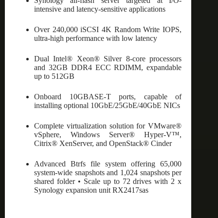
Synology all-flash server targeted at I/O-
intensive and latency-sensitive applications
Over 240,000 iSCSI 4K Random Write IOPS,
ultra-high performance with low latency
Dual Intel® Xeon® Silver 8-core processors
and 32GB DDR4 ECC RDIMM, expandable
up to 512GB
Onboard 10GBASE-T ports, capable of
installing optional 10GbE/25GbE/40GbE NICs
Complete virtualization solution for VMware®
vSphere, Windows Server® Hyper-V™,
Citrix® XenServer, and OpenStack® Cinder
Advanced Btrfs file system offering 65,000
system-wide snapshots and 1,024 snapshots per
shared folder • Scale up to 72 drives with 2 x
Synology expansion unit RX2417sas