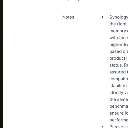
Notes
Synology
the right
memory 
with the
higher f
based on 
product l
status. R
assured t
compatibi
stability
strictly v
the same
benchmar
ensure id
performa
Please s