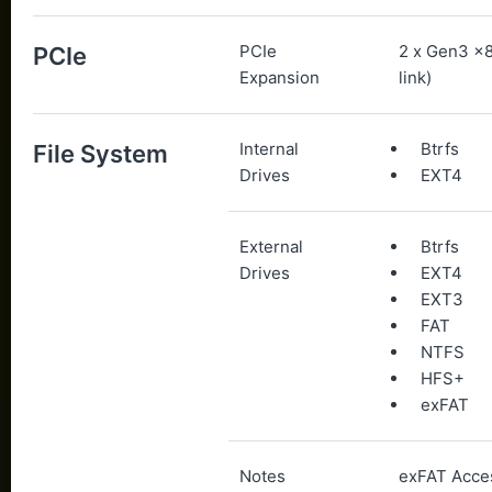
PCIe
2 x Gen3 x8
PCIe
Expansion
link)
Internal
Btrfs
File System
Drives
EXT4
External
Btrfs
Drives
EXT4
EXT3
FAT
NTFS
HFS+
exFAT
Notes
exFAT Acce