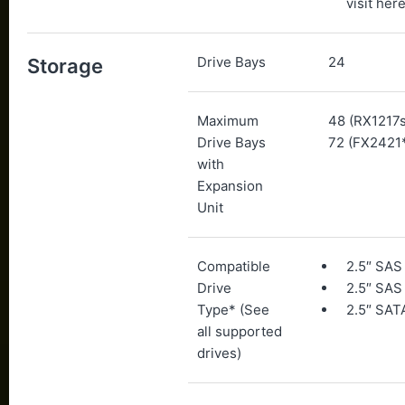
visit here
Drive Bays
24
Storage
Maximum
48 (RX1217s
Drive Bays
72 (FX2421*
with
Expansion
Unit
Compatible
2.5″ SA
Drive
2.5″ SAS
Type* (See
2.5″ SAT
all supported
drives)