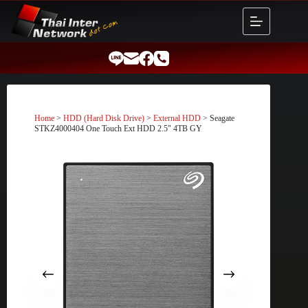
Skip
to
content
Home
>
HDD (Hard Disk Drive)
>
External HDD
> Seagate
STKZ4000404 One Touch Ext HDD 2.5″ 4TB GY