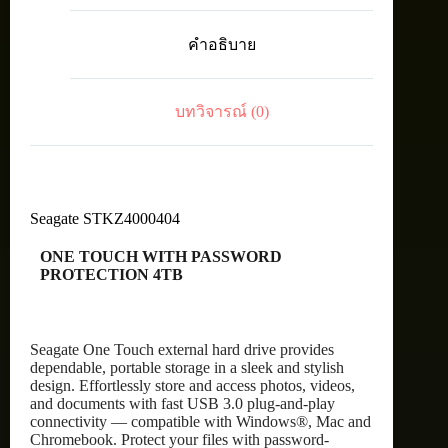
HDD
2.5"
คำอธิบาย
4TB
GY
ชิ้น
บทวิจารณ์ (0)
Seagate STKZ4000404
ONE TOUCH WITH PASSWORD
PROTECTION 4TB
Seagate One Touch external hard drive provides
dependable, portable storage in a sleek and stylish
design. Effortlessly store and access photos, videos,
and documents with fast USB 3.0 plug-and-play
connectivity — compatible with Windows®, Mac and
Chromebook. Protect your files with password-