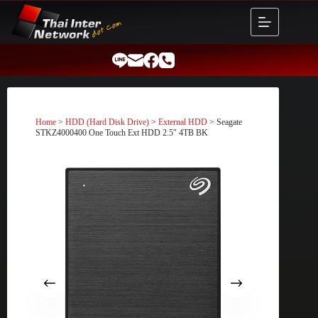
Skip
to
content
Home
>
HDD (Hard Disk Drive)
>
External HDD
> Seagate
STKZ4000400 One Touch Ext HDD 2.5″ 4TB BK