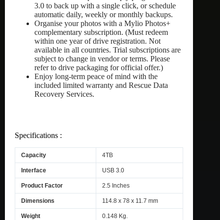
3.0 to back up with a single click, or schedule
automatic daily, weekly or monthly backups.
Organise your photos with a Mylio Photos+
complementary subscription. (Must redeem
within one year of drive registration. Not
available in all countries. Trial subscriptions are
subject to change in vendor or terms. Please
refer to drive packaging for official offer.)
Enjoy long-term peace of mind with the
included limited warranty and Rescue Data
Recovery Services.
Specifications :
Capacity
4TB
Interface
USB 3.0
Product Factor
2.5 Inches
Dimensions
114.8 x 78 x 11.7 mm
Weight
0.148 Kg.