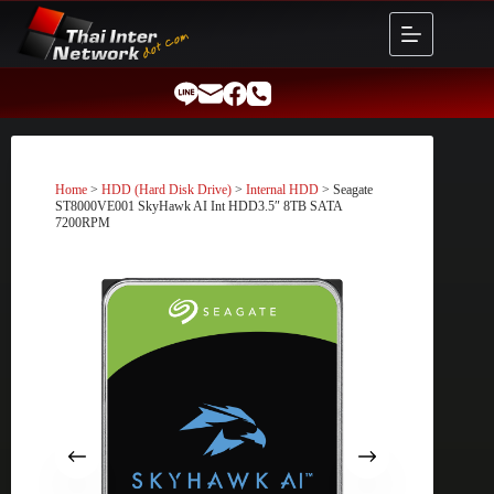
Skip
to
content
Home
>
HDD (Hard Disk Drive)
>
Internal HDD
> Seagate
ST8000VE001 SkyHawk AI Int HDD3.5″ 8TB SATA
7200RPM