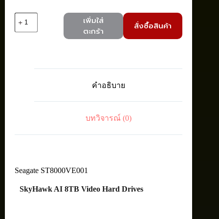
จำนวน
เพิ่มใส่
สั่งซื้อสินค้า
Seagate
ตะกร้า
ST8000VE001
SkyHawk
AI
Int
HDD3.5"
8TB
คำอธิบาย
SATA
7200RPM
ชิ้น
บทวิจารณ์ (0)
Seagate ST8000VE001
SkyHawk AI 8TB Video Hard Drives