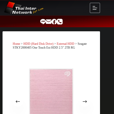
Skip
to
content
Home
>
HDD (Hard Disk Drive)
>
External HDD
> Seagate
STKY2000405 One Touch Ext HDD 2.5″ 2TB RG