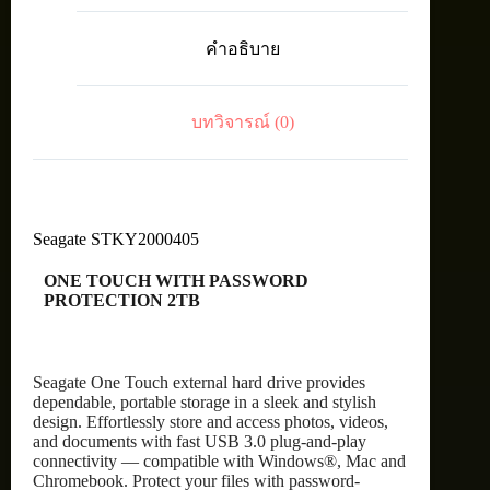
HDD
2.5"
คำอธิบาย
2TB
RG
ชิ้น
บทวิจารณ์ (0)
Seagate STKY2000405
ONE TOUCH WITH PASSWORD
PROTECTION 2TB
Seagate One Touch external hard drive provides
dependable, portable storage in a sleek and stylish
design. Effortlessly store and access photos, videos,
and documents with fast USB 3.0 plug-and-play
connectivity — compatible with Windows®, Mac and
Chromebook. Protect your files with password-