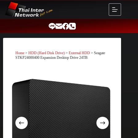
Skip
to
content
Home
>
HDD (Hard Disk Drive)
>
External HDD
> Seagate
STKP24000400 Expansion Desktop Drive 24TB