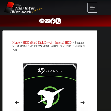
Skip
to
content
Home
>
HDD (Hard Disk Drive)
>
Internal HDD
> Seagate
ST6000NM019B EXOS 7E10 IntHDD 3.5″ 6TB 512E/4KN
7200