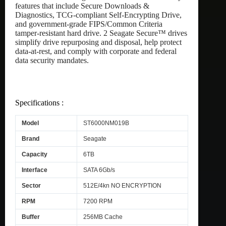
features that include Secure Downloads &
Diagnostics, TCG-compliant Self-Encrypting Drive,
and government-grade FIPS/Common Criteria
tamper-resistant hard drive. 2 Seagate Secure™ drives
simplify drive repurposing and disposal, help protect
data-at-rest, and comply with corporate and federal
data security mandates.
Specifications :
Model
ST6000NM019B
Brand
Seagate
Capacity
6TB
Interface
SATA 6Gb/s
Sector
512E/4kn NO ENCRYPTION
RPM
7200 RPM
Buffer
256MB Cache