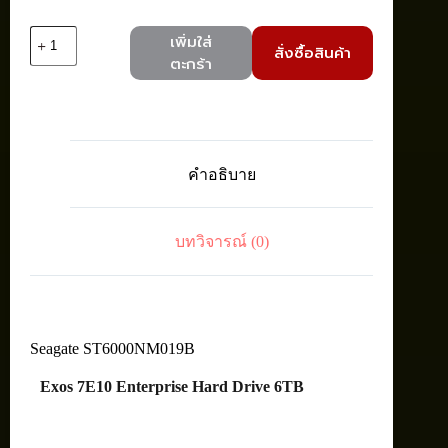
จำนวน
เพิ่มใส่
สั่งซื้อสินค้า
Seagate
ตะกร้า
ST6000NM019B
EXOS
7E10
IntHDD
3.5"
6TB
คำอธิบาย
512E/4KN
7200
ชิ้น
บทวิจารณ์ (0)
Seagate ST6000NM019B
Exos 7E10 Enterprise Hard Drive 6TB