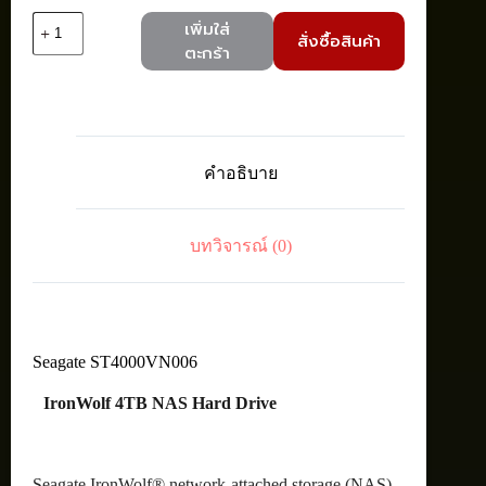
จำนวน
เพิ่มใส่
สั่งซื้อสินค้า
Seagate
ตะกร้า
ST4000VN006
IronWolf
Int
HDD3.5"
4TB
SATA
คำอธิบาย
5400RPM
ชิ้น
บทวิจารณ์ (0)
Seagate ST4000VN006
IronWolf 4TB NAS Hard Drive
Seagate IronWolf® network-attached storage (NAS)