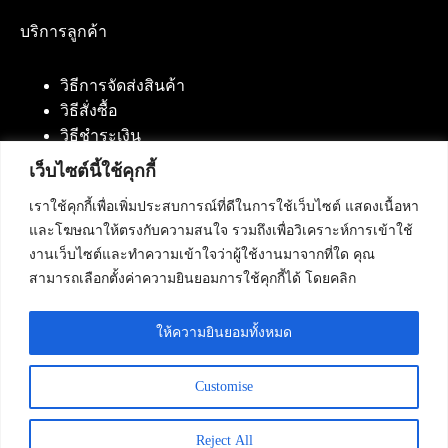
บริการลูกค้า
วิธีการจัดส่งสินค้า
วิธีสั่งซื้อ
วิธีชำระเงิน
เว็บไซต์นี้ใช้คุกกี้
เราใช้คุกกี้เพื่อเพิ่มประสบการณ์ที่ดีในการใช้เว็บไซต์ แสดงเนื้อหา
ติดต่อเรา
และโฆษณาให้ตรงกับความสนใจ รวมถึงเพื่อวิเคราะห์การเข้าใช้
งานเว็บไซต์และทำความเข้าใจว่าผู้ใช้งานมาจากที่ใด คุณ
บริษัท เน็ทฟิวชั่น คอมมิวนิเคชั่น จำกัด 420/94 ถนน
สามารถเลือกตั้งค่าความยินยอมการใช้คุกกี้ได้ โดยคลิก
นัมเบอร์วัน-ราม 2 แขวงดอกไม้, เขตประเวศ
กรุงเทพมหานคร 10250
ให้ความยินยอมทั้งหมด
โทรศัพท์ :
084-553-4055
,
086-309-5259
,
02-125-2703
Customise
Reject All