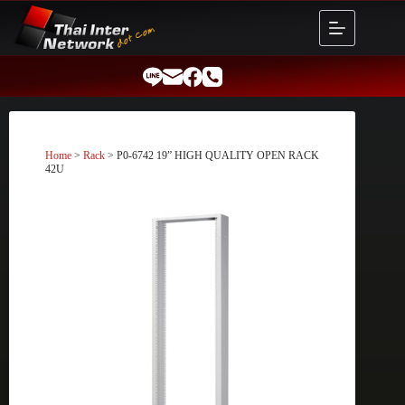
Skip
to
content
Home
>
Rack
> P0-6742 19” HIGH QUALITY OPEN RACK
42U