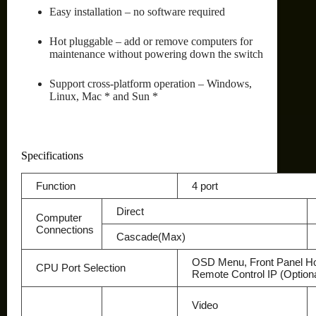
Easy installation – no software required
Hot pluggable – add or remove computers for
maintenance without powering down the switch
Support cross-platform operation – Windows,
Linux, Mac * and Sun *
Specifications
Function
4 port
Direct
Computer
Connections
Cascade(Max)
OSD Menu, Front Panel Ho
CPU Port Selection
Remote Control IP (Optiona
Video