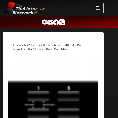
Skip
to
content
Home
>
KVM
>
VGA KVM
> NEXIS MR104 4 Port
VGA/USB KVM Switch Rack-Mountable