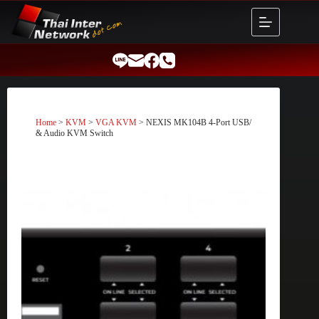
Skip
to
content
Home
>
KVM
>
VGA KVM
> NEXIS MK104B 4-Port USB/
& Audio KVM Switch