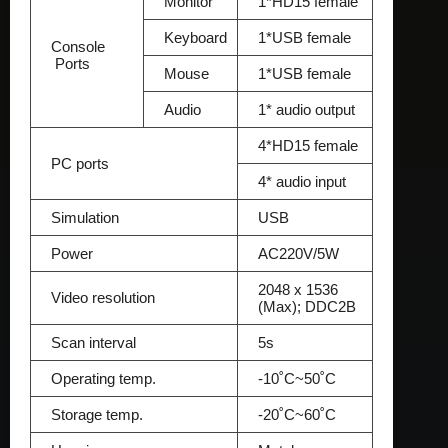
Monitor
1*HD15 female
Keyboard
1*USB female
Console
Ports
Mouse
1*USB female
Audio
1* audio output
4*HD15 female
PC ports
4* audio input
Simulation
USB
Power
AC220V/5W
2048 x 1536
Video resolution
(Max); DDC2B
Scan interval
5s
Operating temp.
-10˚C~50˚C
Storage temp.
-20˚C~60˚C