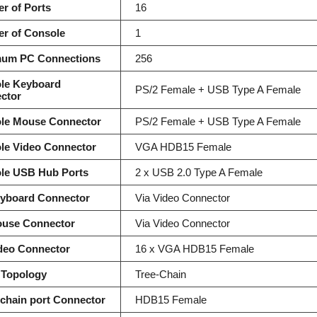
r of Ports
16
r of Console
1
um PC Connections
256
le Keyboard
PS/2 Female + USB Type A Female
ctor
le Mouse Connector
PS/2 Female + USB Type A Female
le Video Connector
VGA HDB15 Female
le USB Hub Ports
2 x USB 2.0 Type A Female
yboard Connector
Via Video Connector
use Connector
Via Video Connector
deo Connector
16 x VGA HDB15 Female
 Topology
Tree-Chain
-chain port Connector
HDB15 Female