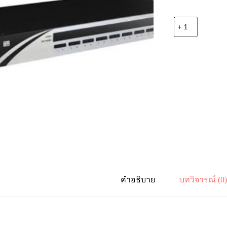
จำนวน
NEXIS
KV9116
16-
Port
USB-
PS/2
KVM
Switch
w/OSD,
Hub,
Tree-
Chainable
ชิ้น
คำอธิบาย
บทวิจารณ์ (0