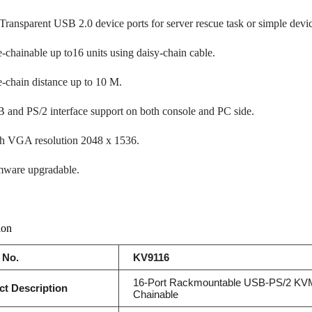
 Transparent USB 2.0 device ports for server rescue task or simple devi
e-chainable up to16 units using daisy-chain cable.
e-chain distance up to 10 M.
 and PS/2 interface support on both console and PC side.
h VGA resolution 2048 x 1536.
mware upgradable.
ion
 No.
KV9116
16-Port Rackmountable USB-PS/2 KVM
ct Description
Chainable