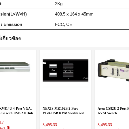
t
2Kg
sion(L×W×H)
408.5 x 164 x 45mm
 / Emission
FCC, CE
่เกี่ยวข้อง
KV814U 4-Port VGA,
NEXIS MK102B 2-Port
Aten CS82U 2-Port 
dio with USB 2.0 Hub
VGA/USB KVM Switch with
KVM Switch
Audio Support
.17
3,495.33
3,495.33
มภาษี)