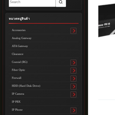
results
หมวดหมู่สินค้า
Accessories
Toggle
submenu
Analog Gateway
ATA Gateway
Clearance
Coaxial (RG)
Toggle
submenu
Fiber Optic
Toggle
submenu
Firewall
Toggle
submenu
HDD (Hard Disk Drive)
Toggle
submenu
IP Camera
Toggle
submenu
IP PBX
IP Phone
Toggle