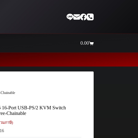
0.00
Shopping
cart
Thaiinternetwork ศูนย์รวมอุ
Chainable
16-Port USB-PS/2 KVM Switch
ee-Chainable
วมภาษี)
16