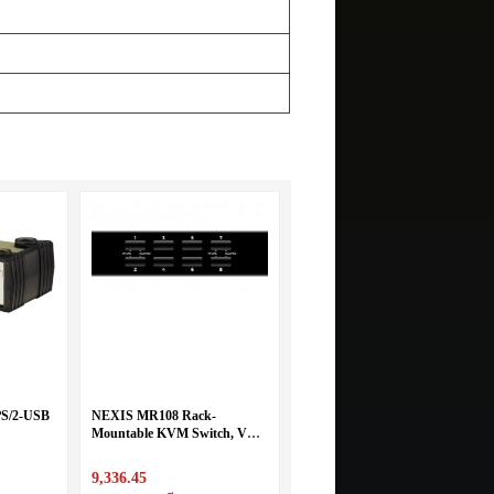
PS/2-USB
NEXIS MR108 Rack-
Mountable KVM Switch, VGA
8ports
9,336.45