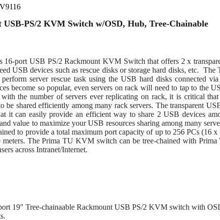
V9116
t USB-PS/2 KVM Switch w/OSD, Hub, Tree-Chainable
 16-port USB PS/2 Rackmount KVM Switch that offers 2 x transparen
eed USB devices such as rescue disks or storage hard disks, etc. The 
 perform server rescue task using the USB hard disks connected via
s become so popular, even servers on rack will need to tap to the USB
ith the number of servers ever replicating on rack, it is critical th
 to be shared efficiently among many rack servers. The transparent USB
that it can easily provide an efficient way to share 2 USB devices a
ty and value to maximize your USB resources sharing among many serv
ained to provide a total maximum port capacity of up to 256 PCs (16 x 
10 meters. The Prima TU KVM switch can be tree-chained with Prim
users across Intranet/Internet.
port 19″ Tree-chainaable Rackmount USB PS/2 KVM switch with OSD
s.