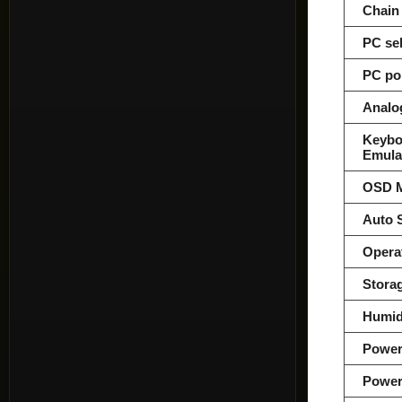
Chain
PC se
PC po
Analo
Keybo
Emula
OSD 
Auto 
Opera
Stora
Humid
Power
Power