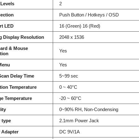
 Levels
2
lection
Push Button / Hotkeys / OSD
rt LED
16 (Green) 16 (Red)
g Display Resolution
2048 x 1536
ard & Mouse
Yes
tion
Menu
Yes
Scan Delay Time
5~99 sec
tion Temperature
0 ~ 40°C
ge Temperature
-20 ~ 60°C
ity
0~90% RH, Non-Condensing
 type
2.1mm Power Jack
 Adapter
DC 9V/1A