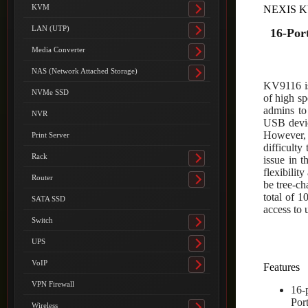
submenu
KVM
NEXIS K
Toggle
submenu
LAN (UTP)
16-Por
Toggle
submenu
Media Converter
Toggle
submenu
NAS (Network Attached Storage)
Toggle
KV9116 is
submenu
NVMe SSD
of high sp
admins to
NVR
USB device
However, w
Print Server
difficulty
Rack
issue in 
Toggle
flexibili
submenu
Router
be tree-ch
Toggle
total of 
submenu
SATA SSD
access to 
Switch
Toggle
submenu
UPS
Toggle
submenu
VoIP
Features
Toggle
submenu
VPN Firewall
16-
Port
Wireless