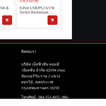
บาท (รวมภาษี)
USB &
8-Port USB/PS2 KVM
…
Switch Rackmount …
ติดต่อเรา
า
บริษัท เน็ทฟิวชั่น คอมมิ
วนิเคชั่น จำกัด 420/94 ถนน
นัมเบอร์วัน-ราม 2 แขวง
ดอกไม้, เขตประเวศ
กรุงเทพมหานคร 10250
โทรศัพท์ :
084-553-4055
,
086-
309-5259
,