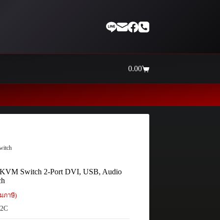
0.00
Shopping
cart
Thaiinternetwork ศูนย์รว
witch
KVM Switch 2-Port DVI, USB, Audio
ch
มภาษี)
2C