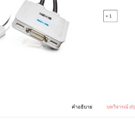
จำนวน
Nexis
KD512C
KVM
Switch
2-
Port
DVI,
USB,
Audio
with
QuickSwitch
ชิ้น
คำอธิบาย
บทวิจารณ์ (0