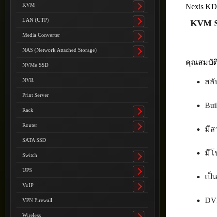
submenu
KVM
Nexis K
Toggle
submenu
LAN (UTP)
KVM Sw
Toggle
submenu
Media Converter
Toggle
submenu
NAS (Network Attached Storage)
Toggle
คุณสมบัต
submenu
NVMe SSD
NVR
สลั
Print Server
Bui
Rack
Toggle
submenu
Router
มีส
Toggle
submenu
SATA SSD
มี
Switch
Toggle
submenu
UPS
Toggle
เป็
submenu
VoIP
Toggle
submenu
DVI
VPN Firewall
Wireless