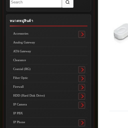
results
หมวดหมู่สินค้า
Accessories
Toggle
submenu
Analog Gateway
ATA Gateway
Clearance
Coaxial (RG)
Toggle
submenu
Fiber Optic
Toggle
submenu
Firewall
Toggle
submenu
HDD (Hard Disk Drive)
Toggle
submenu
IP Camera
Toggle
submenu
IP PBX
IP Phone
Toggle