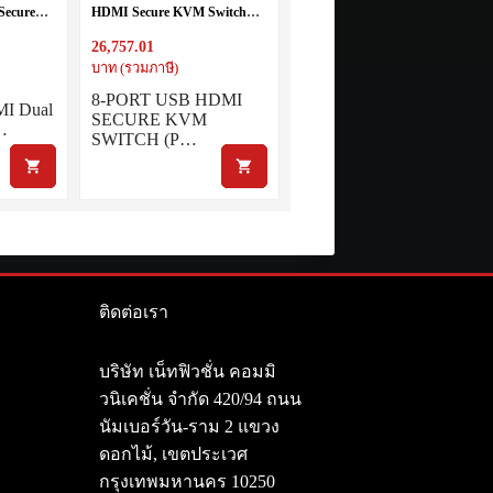
Secure
HDMI Secure KVM Switch
 v3.0
(PSS PP v3.0 Compliant)
26,757.01
บาท (รวมภาษี)
8-PORT USB HDMI
MI Dual
SECURE KVM
 …
SWITCH (P…
ติดต่อเรา
า
บริษัท เน็ทฟิวชั่น คอมมิ
วนิเคชั่น จำกัด 420/94 ถนน
นัมเบอร์วัน-ราม 2 แขวง
ดอกไม้, เขตประเวศ
กรุงเทพมหานคร 10250