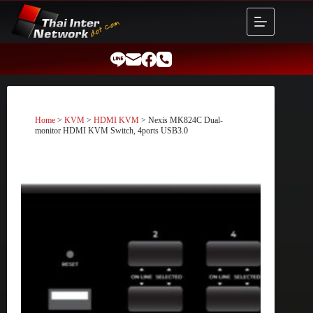
Skip
to
content
Home
>
KVM
>
HDMI KVM
> Nexis MK824C Dual-
monitor HDMI KVM Switch, 4ports USB3.0