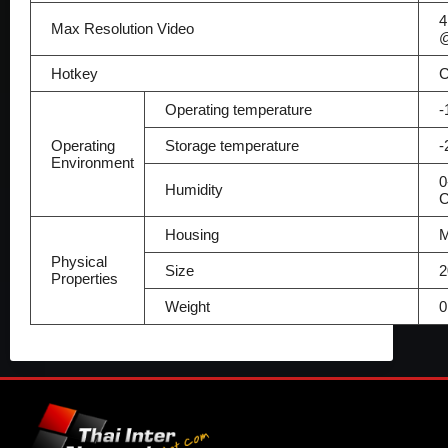
4
Max Resolution Video
Hotkey
C
Operating temperature
-
Operating
Storage temperature
-
Environment
0
Humidity
C
Housing
M
Physical
Size
2
Properties
Weight
0