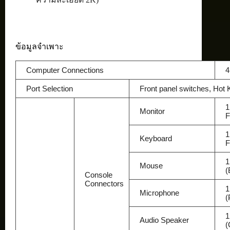
ข้อมูลจำเพาะ
Computer Connections
4
Port Selection
Front panel switches, Hot 
1
Monitor
F
1
Keyboard
F
1
Mouse
(
Console
Connectors
1
Microphone
(
1
Audio Speaker
(