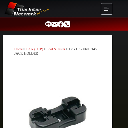
Skip
to
content
Home
>
LAN (UTP)
>
Tool & Tester
> Link US-8060 RJ45
JACK HOLDER