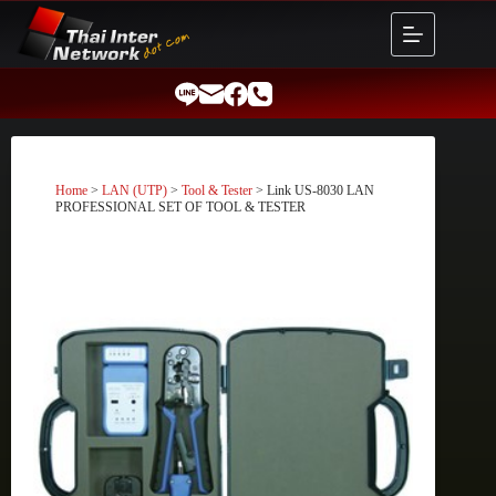
Skip
to
content
Home
>
LAN (UTP)
>
Tool & Tester
> Link US-8030 LAN
PROFESSIONAL SET OF TOOL & TESTER