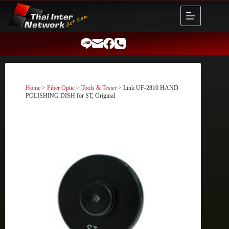
Skip
to
content
Home
>
Fiber Optic
>
Tools & Tester
> Link UF-2810 HAND
POLISHING DISH for ST, Original