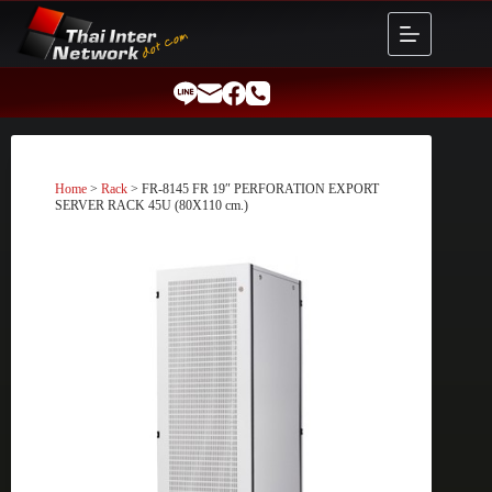
Skip
to
content
Home
>
Rack
> FR-8145 FR 19″ PERFORATION EXPORT
SERVER RACK 45U (80X110 cm.)