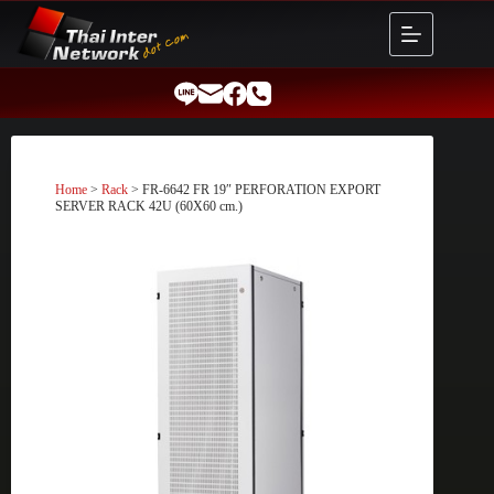
Skip
to
content
Home
>
Rack
> FR-6642 FR 19″ PERFORATION EXPORT
SERVER RACK 42U (60X60 cm.)